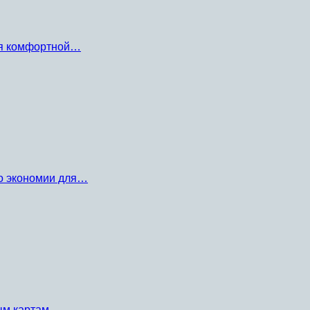
ля комфортной…
по экономии для…
ным картам…