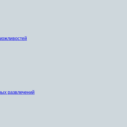
х можливостей
ных развлечений