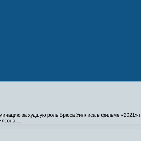
нацию за худшую роль Брюса Уиллиса в фильме «2021» пос
Уилсона …