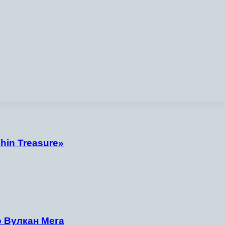
hin Treasure»
о Вулкан Мега