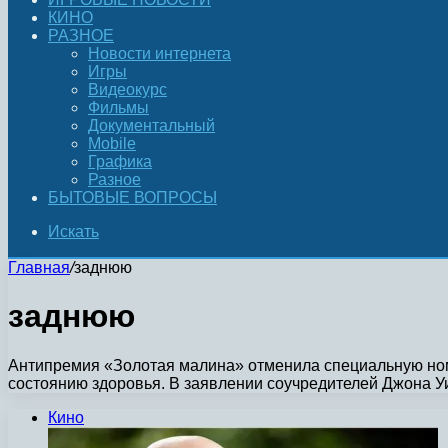
КИНО
РАЗНОЕ
Новости интернета
Игры
Видеокурс
Фильмы
Документальный
Mobile
Графика
Разное
БЫТОВЫЕ ВОПРОСЫ
Искать
Главная
/
заднюю
заднюю
Антипремия «Золотая малина» отменила специальную номи
состоянию здоровья. В заявлении соучредителей Джона 
Кино