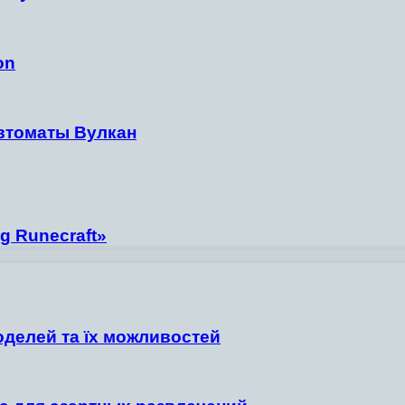
on
автоматы Вулкан
g Runecraft»
оделей та їх можливостей