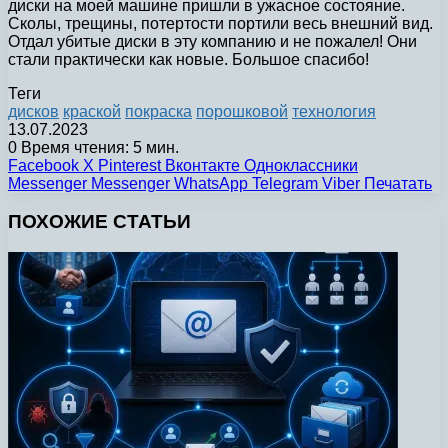
диски на моей машине пришли в ужасное состояние.
Сколы, трещины, потертости портили весь внешний вид.
Отдал убитые диски в эту компанию и не пожалел! Они
стали практически как новые. Большое спасибо!
Теги
дисков
краской
покраска
порошковой
технология
13.07.2023
0
Время чтения: 5 мин.
Facebook
X
Pinterest
Вконтакте
Одноклассники
Messenger
Messenger
WhatsApp
Telegram
Viber
Печатать
ПОХОЖИЕ СТАТЬИ