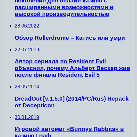
поколения для онлайн-казино с
расширенными возможностями и
высокой производительностью
28.06.2022
Обзор Rollerdrome – Катись или умри
22.07.2019
Автор сериала по Resident Evil
объяснил, почему Альберт Вескер жив
после финала Resident Evil 5
28.05.2014
DreadOut [v.1.5.0] (2014/PC/Rus) Repack
от Decepticon
30.01.2019
Игровой автомат «Bunnys Rabbits» в
казино Граф