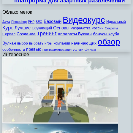
платформа для азартных развлечений
Облако меток
Видеокурс
Базовый
Java
Идеальный
Photoshop
PHP
SEO
Курс
Лучшие
Основы
Обучающий
Разработка
России
Секреты
Тренинг
Создание
аппараты Вулкан
бонусы клуба
Сериал
обзор
Вулкан
начинающих
выбор
выбрать
игры
компании
превью
особенности
услуги
фильм
программирования
Интересное