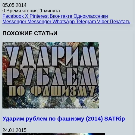
05.05.2014
0
Время чтения: 1 минута
Facebook
X
Pinterest
Вконтакте
Одноклассники
Messenger
Messenger
WhatsApp
Telegram
Viber
Печатать
ПОХОЖИЕ СТАТЬИ
Ударим рублем по фашизму (2014) SATRip
24.01.2015