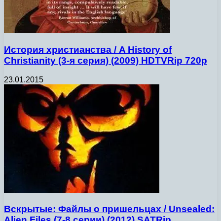
История христианства / A History of
Christianity (3-я серия) (2009) HDTVRip 720p
23.01.2015
Вскрытые: Файлы о пришельцах / Unsealed:
Alien Files (7-8 серии) (2012) SATRip