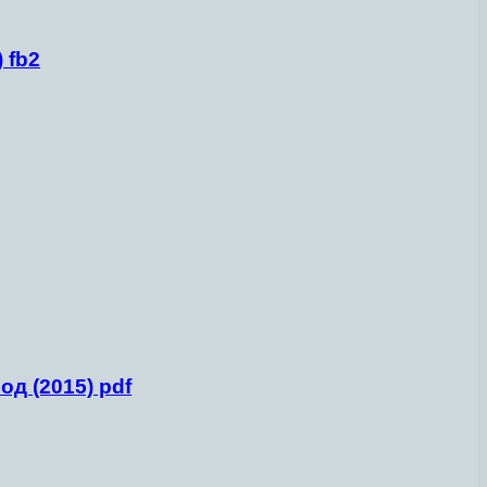
 fb2
д (2015) pdf