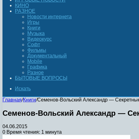
КИНО
РАЗНОЕ
Новости интернета
Игры
Книги
Музыка
Видеокурс
Софт
Фильмы
Документальный
Mobile
Графика
Разное
БЫТОВЫЕ ВОПРОСЫ
Искать
Главная
/
Книги
/
Семенов-Вольский Александр — Секретные д
Семенов-Вольский Александр — Секр
04.06.2015
0
Время чтения: 1 минута