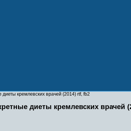
иеты кремлевских врачей (2014) rtf, fb2
етные диеты кремлевских врачей (201