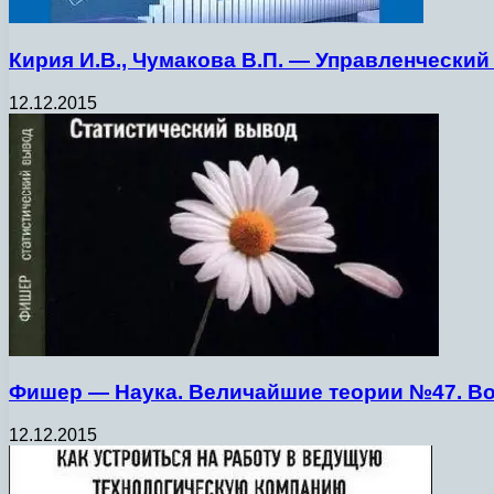
Кирия И.В., Чумакова В.П. — Управленческий
12.12.2015
Фишер — Наука. Величайшие теории №47. Воз
12.12.2015