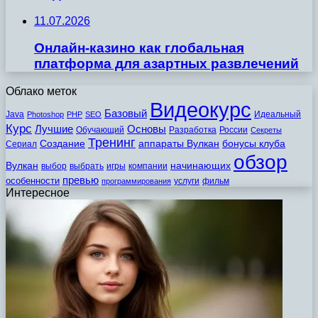
11.07.2026
Онлайн-казино как глобальная
платформа для азартных развлечений
Облако меток
Видеокурс
Базовый
Java
Идеальный
Photoshop
PHP
SEO
Курс
Лучшие
Основы
Обучающий
Разработка
России
Секреты
Тренинг
Создание
аппараты Вулкан
бонусы клуба
Сериал
обзор
Вулкан
начинающих
выбор
выбрать
игры
компании
превью
особенности
услуги
фильм
программирования
Интересное