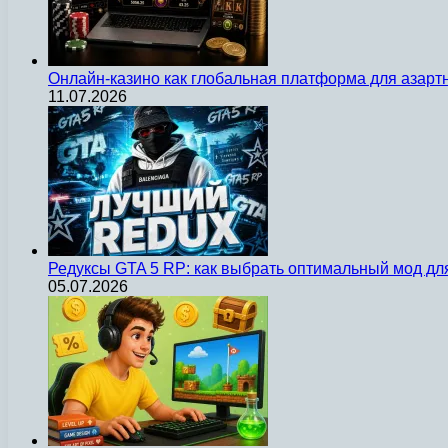
Онлайн-казино как глобальная платформа для азарт
11.07.2026
Редуксы GTA 5 RP: как выбрать оптимальный мод д
05.07.2026