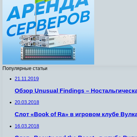
Популярные статьи
21.11.2019
Обзор Unusual Findings – Ностальгическ
20.03.2018
Слот «Book of Ra» в игровом клубе Вулк
16.03.2018