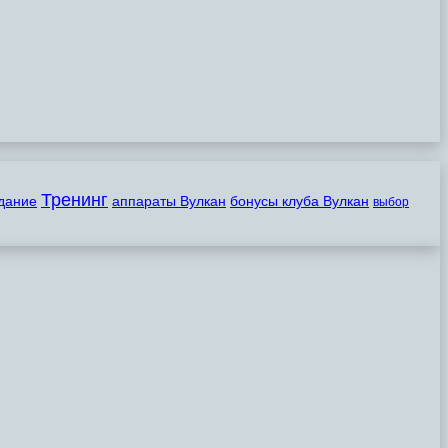
Тренинг
дание
аппараты Вулкан
бонусы клуба Вулкан
выбор