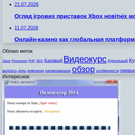
21.07.2026
Огляд ігрових приставок Xbox новітніх м
11.07.2026
Онлайн-казино как глобальная платформ
Облако меток
Видеокурс
Ку
Базовый
Java
Идеальный
Photoshop
PHP
SEO
обзор
превь
начинающих
особенности
выбрать
игры
компании
Интересное