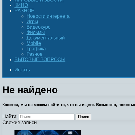
КИНО
РАЗНОЕ
Новости интернета
Игры
Видеокурс
Фильмы
Документальный
Mobile
Графика
Разное
БЫТОВЫЕ ВОПРОСЫ
Искать
Не найдено
Кажется, мы не можем найти то, что вы ищете. Возможно, поиск м
Найти:
Свежие записи