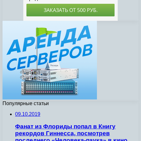
Популярные статьи
09.10.2019
Фанат из Флориды попал в Книгу
рекордов Гиннесса, посмотрев
последнего «Человека-паука» в кино