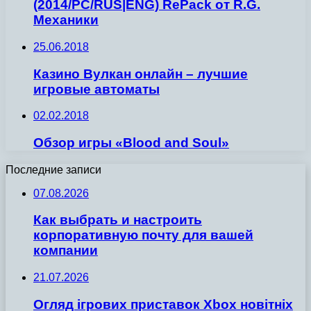
(2014/PC/RUS|ENG) RePack от R.G.
Механики
25.06.2018
Казино Вулкан онлайн – лучшие
игровые автоматы
02.02.2018
Обзор игры «Blood and Soul»
Последние записи
07.08.2026
Как выбрать и настроить
корпоративную почту для вашей
компании
21.07.2026
Огляд ігрових приставок Xbox новітніх