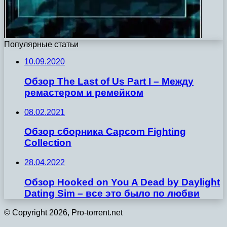
Популярные статьи
10.09.2020
Обзор The Last of Us Part I – Между
ремастером и ремейком
08.02.2021
Обзор сборника Capcom Fighting
Collection
28.04.2022
Обзор Hooked on You A Dead by Daylight
Dating Sim – все это было по любви
© Copyright 2026, Pro-torrent.net