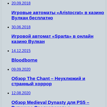
20.09.2018
Игровые автоматы «Aristocrat» в казино
Вулкан бесплатно
30.06.2018
Игровой автомат «Sparta» в онлайн
казино Вулкан
14.12.2015
Bloodborne
09.09.2020
Обзор The Chant – Неуклюжий и
странный хоррор
12.08.2020
Обзор Medieval Dynasty для PS5 –