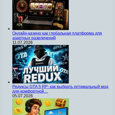
Онлайн-казино как глобальная платформа для
азартных развлечений
11.07.2026
Редуксы GTA 5 RP: как выбрать оптимальный мод
для комфортной…
05.07.2026