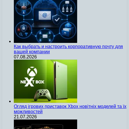
Как выбрать и настроить корпоративную почту для
вашей компании
07.08.2026
Огляд ігрових приставок Xbox новітніх моделей та їх
можливостей
21.07.2026