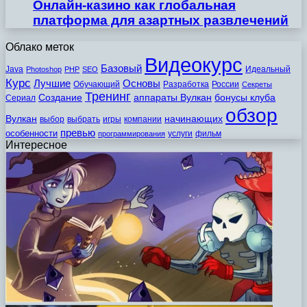
Онлайн-казино как глобальная
платформа для азартных развлечений
Облако меток
Видеокурс
Базовый
Java
Идеальный
Photoshop
PHP
SEO
Курс
Лучшие
Основы
Обучающий
Разработка
России
Секреты
Тренинг
Создание
аппараты Вулкан
бонусы клуба
Сериал
обзор
Вулкан
начинающих
выбор
выбрать
игры
компании
превью
особенности
услуги
фильм
программирования
Интересное