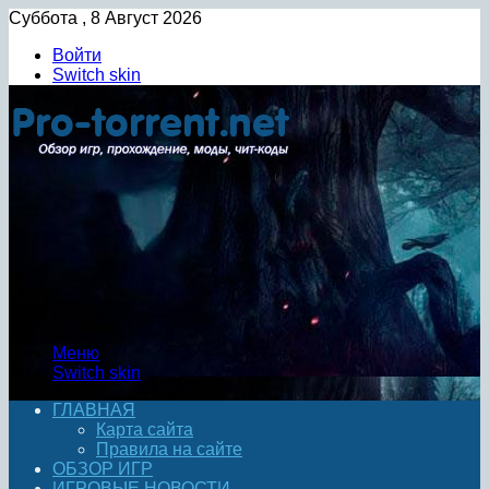
Суббота , 8 Август 2026
Войти
Switch skin
Меню
Switch skin
ГЛАВНАЯ
Карта сайта
Правила на сайте
ОБЗОР ИГР
ИГРОВЫЕ НОВОСТИ