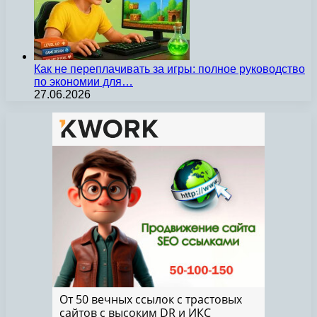
Как не переплачивать за игры: полное руководство
по экономии для…
27.06.2026