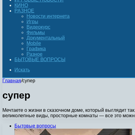
КИНО
РАЗНОЕ
Новости интернета
Игры
Видеокурс
Фильмы
Документальный
Mobile
Графика
Разное
БЫТОВЫЕ ВОПРОСЫ
Искать
Главная
/
супер
супер
Мечтаете о жизни в сказочном доме, который выглядит т
великолепные виды, просторные комнаты — все это можн
Бытовые вопросы