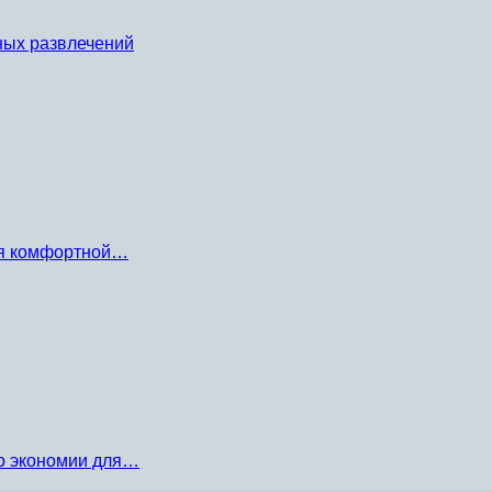
ных развлечений
ля комфортной…
по экономии для…