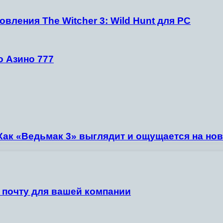
вления The Witcher 3: Wild Hunt для PC
о Азино 777
 – Как «Ведьмак 3» выглядит и ощущается на н
 почту для вашей компании