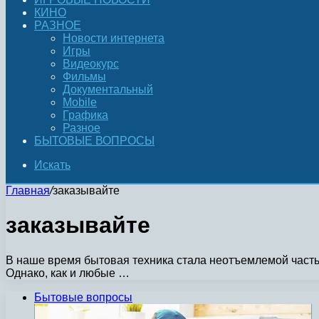
КИНО
РАЗНОЕ
Новости интернета
Игры
Видеокурс
Фильмы
Документальный
Mobile
Графика
Разное
БЫТОВЫЕ ВОПРОСЫ
Искать
Главная
/
заказывайте
заказывайте
В наше время бытовая техника стала неотъемлемой часть
Однако, как и любые …
Бытовые вопросы