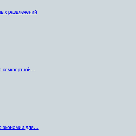
ных развлечений
ля комфортной…
по экономии для…