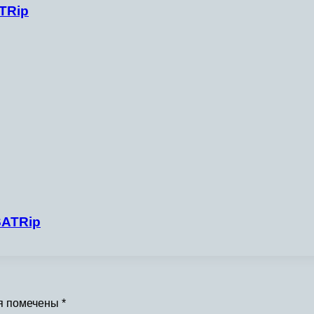
TRip
SATRip
я помечены
*