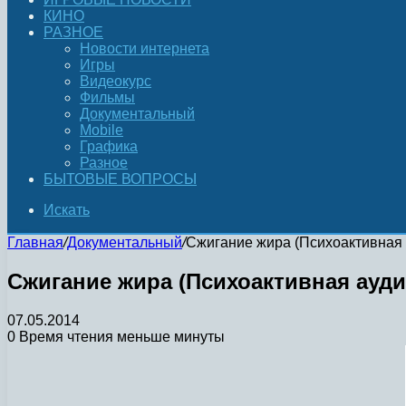
КИНО
РАЗНОЕ
Новости интернета
Игры
Видеокурс
Фильмы
Документальный
Mobile
Графика
Разное
БЫТОВЫЕ ВОПРОСЫ
Искать
Главная
/
Документальный
/
Сжигание жира (Психоактивная 
Сжигание жира (Психоактивная ауди
07.05.2014
0
Время чтения меньше минуты