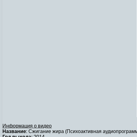
Информация о видео
Название
: Сжигание жира (Психоактивная аудиопрограм
Год выхода
: 2014