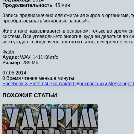
Продолжительность
: 45 мин
Запись предназначена для сжигания жиров в организме, то
преобразовывать \»жировые запасы\».
Жир в теле накапливается в основном, только во время с
система. Все углеводы-это энергия, куда ей деваться во с
чего угодно, в обед очень плотно и сытно, вечером не е
Файл
Аудио
: WAV, 1411 Кбит/с
Размер
: 289 Mb
07.05.2014
0
Время чтения меньше минуты
Facebook
X
Pinterest
Вконтакте
Одноклассники
Messenger
ПОХОЖИЕ СТАТЬИ