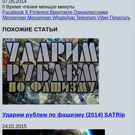
07.05.2014
0
Время чтения меньше минуты
Facebook
X
Pinterest
Вконтакте
Одноклассники
Messenger
Messenger
WhatsApp
Telegram
Viber
Печатать
ПОХОЖИЕ СТАТЬИ
Ударим рублем по фашизму (2014) SATRip
24.01.2015