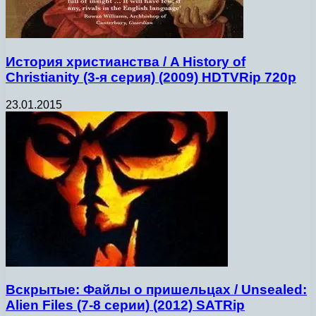
История христианства / A History of
Christianity (3-я серия) (2009) HDTVRip 720p
23.01.2015
Вскрытые: Файлы о пришельцах / Unsealed:
Alien Files (7-8 серии) (2012) SATRip