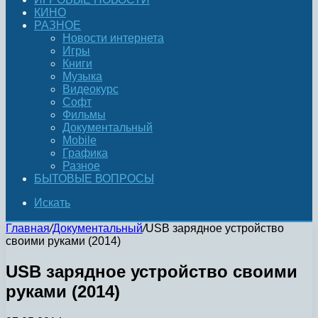
КИНО
РАЗНОЕ
Новости интернета
Игры
Книги
Музыка
Видеокурс
Софт
Фильмы
Документальный
Mobile
Графика
Разное
БЫТОВЫЕ ВОПРОСЫ
Искать
Главная
/
Документальный
/
USB зарядное устройство
своими руками (2014)
USB зарядное устройство своими
руками (2014)