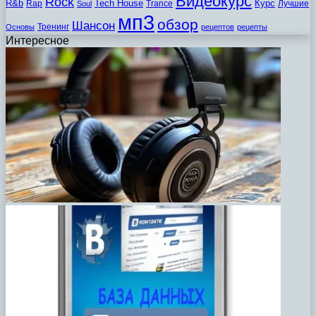
Видеокурс
Rock
R&b
Tech House
Курс
Rap
Trance
Лучшие
Soul
мп3
обзор
Шансон
Тренинг
Основы
рецептов
рецепты
Интересное