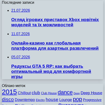
Последние записи
21.07.2026
Огляд ігрових приставок Xbox новітніх
моделей та їх можливостей
11.07.2026
Онлайн-казино как глобальная
платформа для азартных развлечений
05.07.2026
Редуксы GTA 5 RP: как выбрать
оптимальный мод для комфортной
игры
Облако меток
2015
dance
club
Chillout
Deep House
Club House
Deep
pop
disco
house
Downtempo
Lounge
Progressive
Electro