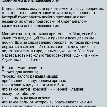
хранителем для владеющего им.
В мире боевых искусств принято мечтать о суперприеме,
от которого не сможет защититься ни один оппонент.
Который будет валить любого противника с ног,
независимо от его подготовки. И будет ангелом-
хранителем для владеющего им.
Многие считают, что таких приемов нет. Мол, если бы
были, то владеющий таким приемом всех давно бы
побил. Другие справедливо говорят, что такие приемы
держатся в секрете. Их открывают после многих лет
подготовки самым преданными ученикам. У любого
мастера есть несколько таких секретов. Один из них –
Адски Болевые Точки.
В программе тренинга
7 точек для нокаута;
технику малого разрыва мышц;
пробивание по внутренним органам;
как отсушить руку с ножом или битой;
что такое метод «красной» и «черной» ладони;
нокаут по-тибетски;
как вызвать разрыв печени;
что такое боль, от которой выбрасываются из окна;
как снять усталость и вызвать прилив силс помощью