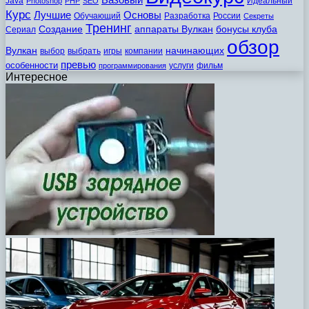
Java
Идеальный
Photoshop
PHP
SEO
Курс
Лучшие
Основы
Обучающий
Разработка
России
Секреты
Тренинг
Создание
аппараты Вулкан
бонусы клуба
Сериал
обзор
Вулкан
начинающих
выбор
выбрать
игры
компании
превью
особенности
услуги
фильм
программирования
Интересное