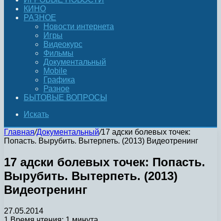
КИНО
РАЗНОЕ
Новости интернета
Игры
Видеокурс
Фильмы
Документальный
Mobile
Графика
Разное
БЫТОВЫЕ ВОПРОСЫ
Искать
Главная
/
Документальный
/
17 адски болевых точек:
Попасть. Вырубить. Вытерпеть. (2013) Видеотренинг
17 адски болевых точек: Попасть.
Вырубить. Вытерпеть. (2013)
Видеотренинг
27.05.2014
1
Время чтения: 1 минута