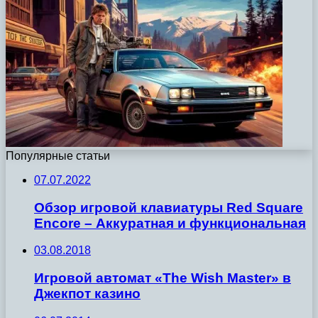
Популярные статьи
07.07.2022
Обзор игровой клавиатуры Red Square
Encore – Аккуратная и функциональная
03.08.2018
Игровой автомат «The Wish Master» в
Джекпот казино