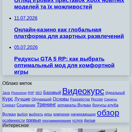
Огляд ігрових приставок Xbox новітніх
моделей та їх можливостей
11.07.2026
Онлайн-казино как глобальная
платформа для азартных развлечений
05.07.2026
Редуксы GTA 5 RP: как выбрать
оптимальный мод для комфортной
игры
Облако меток
Видеокурс
Базовый
Java
Идеальный
Photoshop
PHP
SEO
Курс
Лучшие
Основы
Обучающий
Разработка
России
Секреты
Тренинг
Создание
аппараты Вулкан
бонусы клуба
Сериал
обзор
Вулкан
начинающих
выбор
выбрать
игры
компании
превью
особенности
услуги
фильм
программирования
Интересное