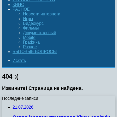
КИНО
РАЗНОЕ
Новости интернета
Игры
Видеокурс
Фильмы
Документальный
Mobile
Графика
Разное
БЫТОВЫЕ ВОПРОСЫ
Искать
404 :(
Извините! Страница не найдена.
Последние записи
21.07.2026