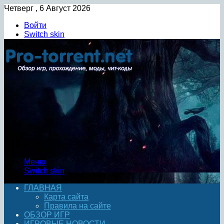
Четверг , 6 Август 2026
Войти
Switch skin
Меню
Switch skin
ГЛАВНАЯ
Карта сайта
Правила на сайте
ОБЗОР ИГР
ИГРОВЫЕ НОВОСТИ