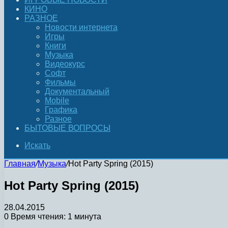
КИНО
РАЗНОЕ
Новости интернета
Игры
Книги
Музыка
Видеокурс
Софт
Фильмы
Документальный
Mobile
Графика
Разное
БЫТОВЫЕ ВОПРОСЫ
Искать
Главная
/
Музыка
/
Hot Party Spring (2015)
Hot Party Spring (2015)
28.04.2015
0
Время чтения: 1 минута