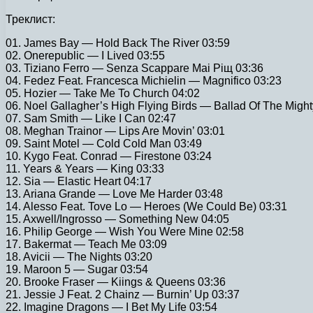
Треклист:
01. James Bay — Hold Back The River 03:59
02. Onerepublic — I Lived 03:55
03. Tiziano Ferro — Senza Scappare Mai Piщ 03:36
04. Fedez Feat. Francesca Michielin — Magnifico 03:23
05. Hozier — Take Me To Church 04:02
06. Noel Gallagher’s High Flying Birds — Ballad Of The Might
07. Sam Smith — Like I Can 02:47
08. Meghan Trainor — Lips Are Movin’ 03:01
09. Saint Motel — Cold Cold Man 03:49
10. Kygo Feat. Conrad — Firestone 03:24
11. Years & Years — King 03:33
12. Sia — Elastic Heart 04:17
13. Ariana Grande — Love Me Harder 03:48
14. Alesso Feat. Tove Lo — Heroes (We Could Be) 03:31
15. Axwell/Ingrosso — Something New 04:05
16. Philip George — Wish You Were Mine 02:58
17. Bakermat — Teach Me 03:09
18. Avicii — The Nights 03:20
19. Maroon 5 — Sugar 03:54
20. Brooke Fraser — Kiings & Queens 03:36
21. Jessie J Feat. 2 Chainz — Burnin’ Up 03:37
22. Imagine Dragons — I Bet My Life 03:54