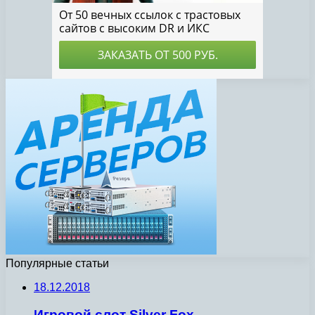
Популярные статьи
18.12.2018
Игровой слот Silver Fox