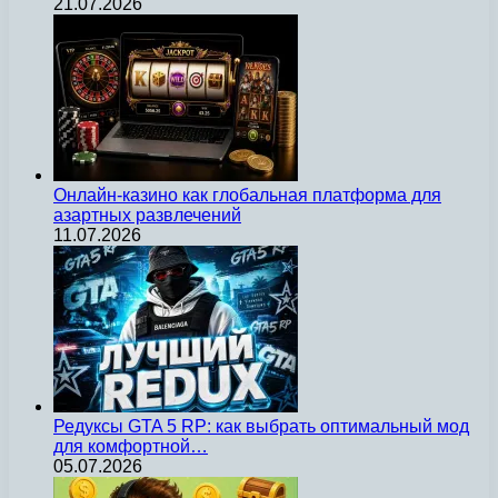
21.07.2026
Онлайн-казино как глобальная платформа для
азартных развлечений
11.07.2026
Редуксы GTA 5 RP: как выбрать оптимальный мод
для комфортной…
05.07.2026