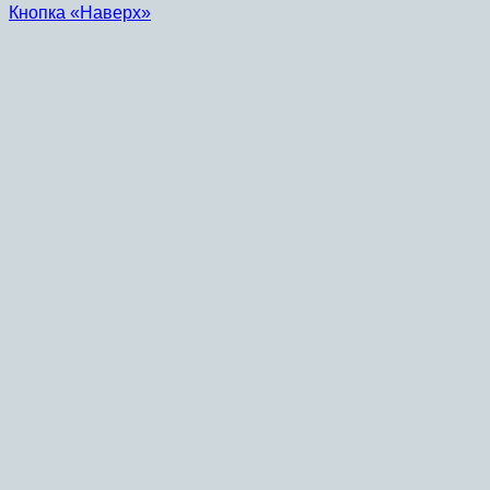
Кнопка «Наверх»