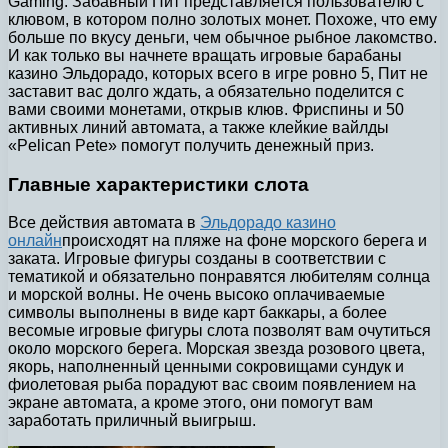
Gaming. Забавный Пит представляется пользователю с
клювом, в котором полно золотых монет. Похоже, что ему
больше по вкусу деньги, чем обычное рыбное лакомство.
И как только вы начнете вращать игровые барабаны
казино Эльдорадо, которых всего в игре ровно 5, Пит не
заставит вас долго ждать, а обязательно поделится с
вами своими монетами, открыв клюв. Фриспины и 50
активных линий автомата, а также клейкие вайлды
«Pelican Pete» помогут получить денежный приз.
Главные характеристики слота
Все действия автомата в
Эльдорадо казино
онлайн
происходят на пляже на фоне морского берега и
заката. Игровые фигуры созданы в соответствии с
тематикой и обязательно понравятся любителям солнца
и морской волны. Не очень высоко оплачиваемые
символы выполнены в виде карт баккары, а более
весомые игровые фигуры слота позволят вам очутиться
около морского берега. Морская звезда розового цвета,
якорь, наполненный ценными сокровищами сундук и
фиолетовая рыба порадуют вас своим появлением на
экране автомата, а кроме этого, они помогут вам
заработать приличный выигрыш.