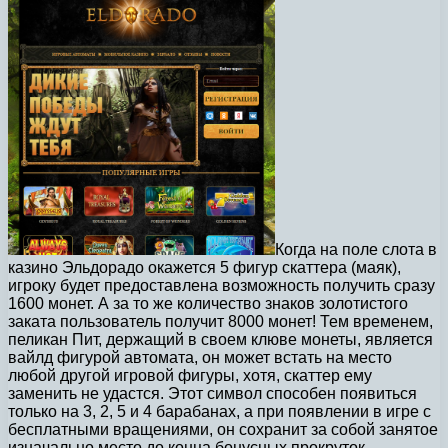
Когда на поле слота в
казино Эльдорадо окажется 5 фигур скаттера (маяк),
игроку будет предоставлена возможность получить сразу
1600 монет. А за то же количество знаков золотистого
заката пользователь получит 8000 монет! Тем временем,
пеликан Пит, держащий в своем клюве монеты, является
вайлд фигурой автомата, он может встать на место
любой другой игровой фигуры, хотя, скаттер ему
заменить не удастся. Этот символ способен появиться
только на 3, 2, 5 и 4 барабанах, а при появлении в игре с
бесплатными вращениями, он сохранит за собой занятое
изначально место до конца бонусных прокруток.