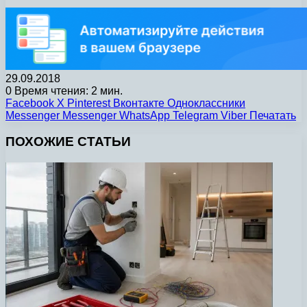
29.09.2018
0
Время чтения: 2 мин.
Facebook
X
Pinterest
Вконтакте
Одноклассники
Messenger
Messenger
WhatsApp
Telegram
Viber
Печатать
ПОХОЖИЕ СТАТЬИ