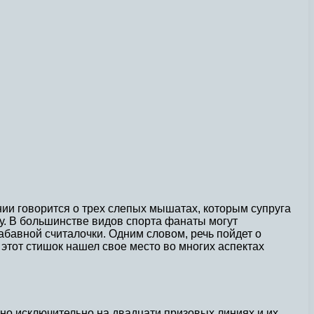
ии говорится о трех слепых мышатах, которым супруга
у. В большинстве видов спорта фанаты могут
абавной считалочки. Одним словом, речь пойдет о
этот стишок нашел свое место во многих аспектах
жно исключительно на двадцати призовых линиях и их