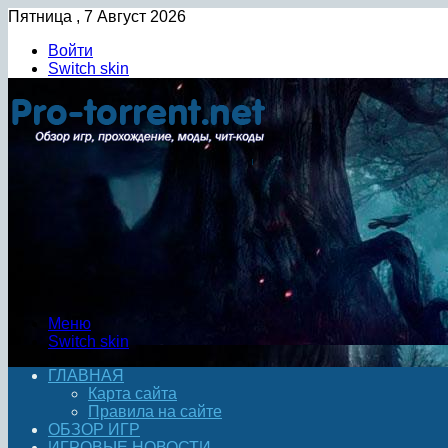
Пятница , 7 Август 2026
Войти
Switch skin
Меню
Switch skin
ГЛАВНАЯ
Карта сайта
Правила на сайте
ОБЗОР ИГР
ИГРОВЫЕ НОВОСТИ