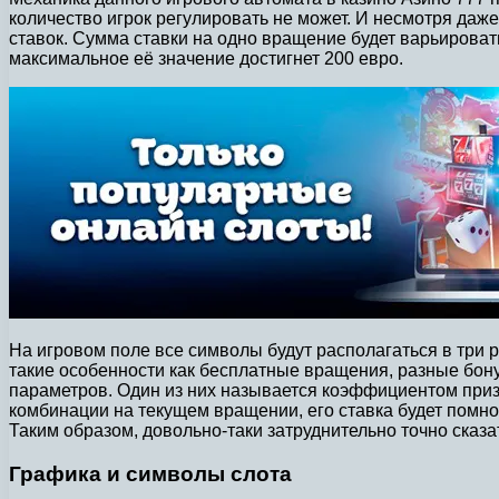
количество игрок регулировать не может. И несмотря даже
ставок. Сумма ставки на одно вращение будет варьировать
максимальное её значение достигнет 200 евро.
На игровом поле все символы будут располагаться в три 
такие особенности как бесплатные вращения, разные бону
параметров. Один из них называется коэффициентом приз
комбинации на текущем вращении, его ставка будет помно
Таким образом, довольно-таки затруднительно точно сказа
Графика и символы слота