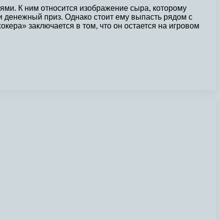
ями. К ним относится изображение сыра, которому
и денежный приз. Однако стоит ему выпасть рядом с
окера» заключается в том, что он остается на игровом