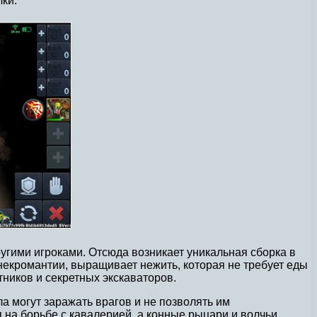
ки.
ругими игроками. Отсюда возникает уникальная сборка в
 некромантии, выращивает нежить, которая не требует еды
тников и секретных экскаваторов.
 могут заражать врагов и не позволять им
на борьбе с кавалерией, а конные рыцари и волчьи