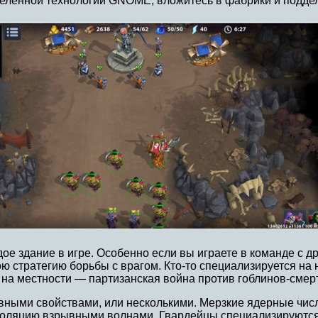
деленной технологии GNOME, вложитесь в фабрики и поддел
ое здание в игре. Особенно если вы играете в команде с д
ою стратегию борьбы с врагом. Кто-то специализируется на
и на местности — партизанская война против гоблинов-смер
ными свойствами, или несколькими. Мерзкие ядерные числа
золяцию взрывными волнами. Гвардейцы специализируются 