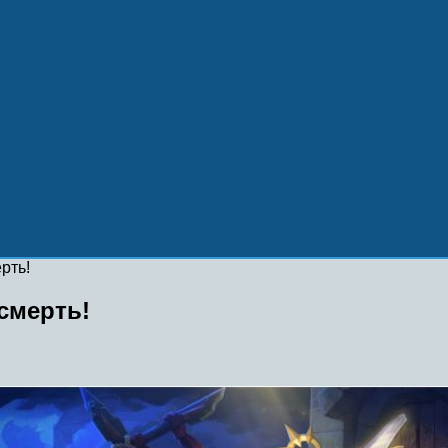
рть!
смерть!