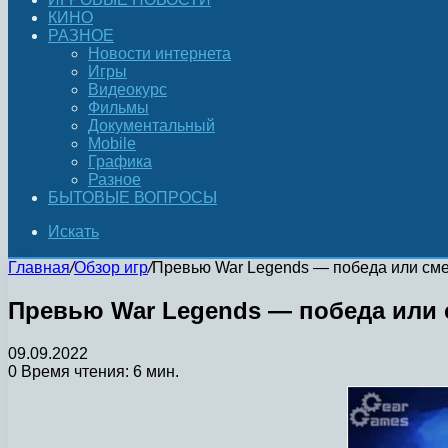
КИНО
РАЗНОЕ
Новости интернета
Игры
Видеокурс
Фильмы
Документальный
Mobile
Графика
Разное
БЫТОВЫЕ ВОПРОСЫ
Искать
Главная
/
Обзор игр
/
Превью War Legends — победа или сме
Превью War Legends — победа или 
09.09.2022
0
Время чтения: 6 мин.