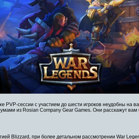
даже PVP-сессии с участием до шести игроков неудобны на 
 умами из Rosian Company Gear Games. Они расскажут вам
егией Blizzard, при более детальном рассмотрении War Lege