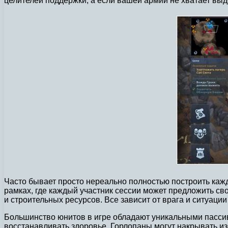
целителей поддержки, а если вашей армии не хватает вы
Часто бывает просто нереально полностью построить кажд
рамках, где каждый участник сессии может предложить св
и строительных ресурсов. Все зависит от врага и ситуаци
Большинство юнитов в игре обладают уникальными пассив
восстанавливать здоровье. Горлопаны могут накрывать и