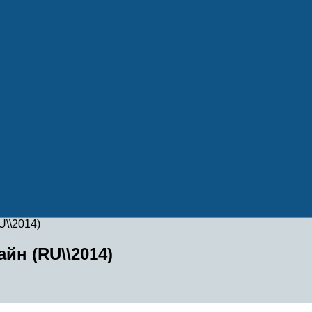
\\2014)
йн (RU\\2014)