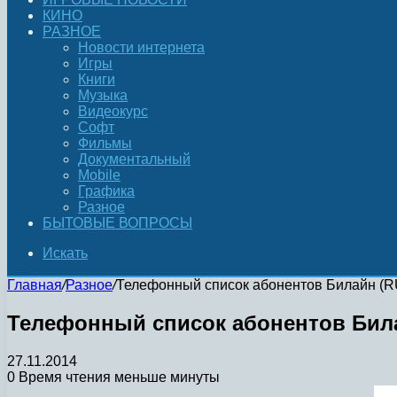
КИНО
РАЗНОЕ
Новости интернета
Игры
Книги
Музыка
Видеокурс
Софт
Фильмы
Документальный
Mobile
Графика
Разное
БЫТОВЫЕ ВОПРОСЫ
Искать
Главная
/
Разное
/
Телефонный список абонентов Билайн (RU
Телефонный список абонентов Била
27.11.2014
0
Время чтения меньше минуты