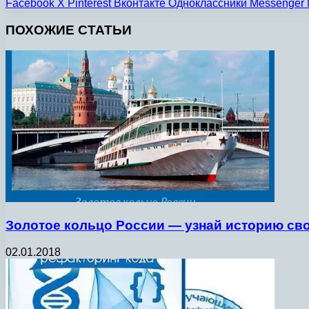
Facebook
X
Pinterest
Вконтакте
Одноклассники
Messenger
ПОХОЖИЕ СТАТЬИ
Золотое кольцо России — узнай историю сво
02.01.2018