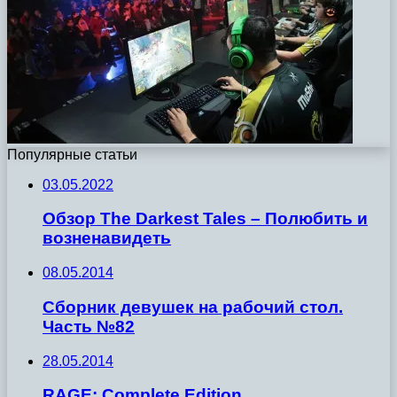
Популярные статьи
03.05.2022
Обзор The Darkest Tales – Полюбить и
возненавидеть
08.05.2014
Сборник девушек на рабочий стол.
Часть №82
28.05.2014
RAGE: Complete Edition