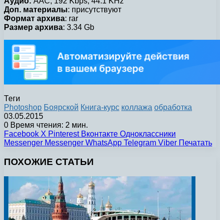
Аудио:
AAC, 192 Kbps, 44.1 KHz
Доп. материалы
: присутствуют
Формат архива
: rar
Размер архива
: 3.34 Gb
Теги
Photoshop
Боярской
Книга-курс
коллажа
обработка
03.05.2015
0
Время чтения: 2 мин.
Facebook
X
Pinterest
Вконтакте
Одноклассники
Messenger
Messenger
WhatsApp
Telegram
Viber
Печатать
ПОХОЖИЕ СТАТЬИ