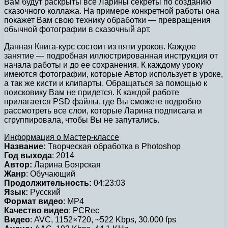
Вам будут раскрыты все Ларины секреты по созданию
сказочного коллажа. На примере конкретной работы она
покажет Вам свою технику обработки — превращения
обычной фотографии в сказочный арт.
Данная Книга-курс состоит из пяти уроков. Каждое
занятие — подробная иллюстрированная инструкция от
начала работы и до ее сохранения. К каждому уроку
имеются фотографии, которые Автор использует в уроке,
а так же кисти и клипарты. Обращаться за помощью к
поисковику Вам не придется. К каждой работе
прилагается PSD файлы, где Вы сможете подробно
рассмотреть все слои, которые Ларина подписала и
сгруппировала, чтобы Вы не запутались.
Информация о Мастер-классе
Название:
Творческая обработка в Photoshop
Год выхода
: 2014
Автор:
Ларина Боярская
Жанр
: Обучающий
Продолжительность:
04:23:03
Язык:
Русский
Формат видео
: MP4
Качество видео
: PCRec
Видео
: AVC, 1152×720, ~522 Kbps, 30.000 fps