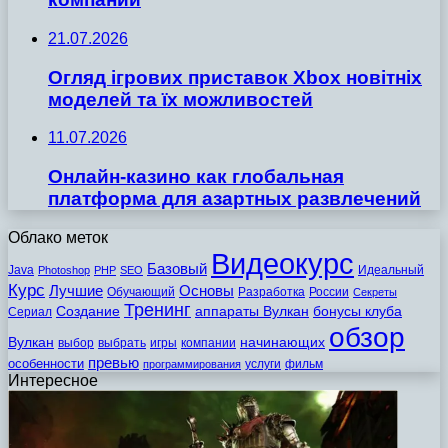
21.07.2026
Огляд ігрових приставок Xbox новітніх
моделей та їх можливостей
11.07.2026
Онлайн-казино как глобальная
платформа для азартных развлечений
Облако меток
Видеокурс
Базовый
Java
Идеальный
Photoshop
PHP
SEO
Курс
Лучшие
Основы
Обучающий
Разработка
России
Секреты
Тренинг
Создание
аппараты Вулкан
бонусы клуба
Сериал
обзор
Вулкан
начинающих
выбор
выбрать
игры
компании
превью
особенности
услуги
фильм
программирования
Интересное