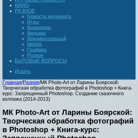
КИНО
РАЗНОЕ
Новости интернета
Игры
Видеокурс
Фильмы
Документальный
Mobile
Графика
Разное
БЫТОВЫЕ ВОПРОСЫ
Искать
Главная
/
Разное
/
МК Photo-Art от Ларины Боярской:
Творческая обработка фотографий в Photoshop + Книга-
курс: Запрещенный Photoshop. Создание сказочного
коллажа (2014-2013)
МК Photo-Art от Ларины Боярской:
Творческая обработка фотографий
в Photoshop + Книга-курс: