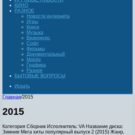
КИНО
РАЗНОЕ
Новости интернета
Игры
Книги
Музыка
Видеокурс
Софт
Фильмы
Документальный
Mobile
Графика
Разное
БЫТОВЫЕ ВОПРОСЫ
Искать
Главная
/
2015
2015
Категория Сборник Исполнитель: VA Название диска:
Зимние Мега хиты популярный выпуск 2 (2015) Жанр,