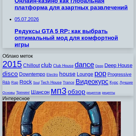
Онлайн-казино как глобальная
платформа для азартных развлечений
05.07.2026
Редуксы GTA 5 RP: как выбрать
оптимальный мод для комфортной
игры
Облако меток
2015
dance
club
Chillout
Deep House
Club House
Deep
pop
disco
house
Downtempo
Lounge
Progressive
Electro
Видеокурс
Rock
R&b
Tech House
Курс
Rap
Trance
Лучшие
Soul
мп3
обзор
Шансон
Тренинг
Основы
рецептов
рецепты
Интересное