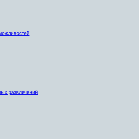
х можливостей
ных развлечений