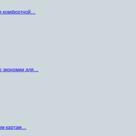
ля комфортной…
по экономии для…
ным картам…