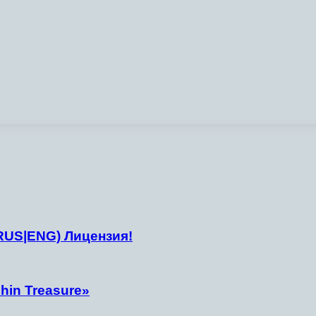
/RUS|ENG) Лицензия!
hin Treasure»