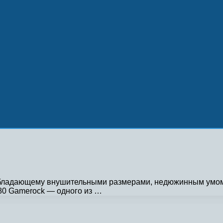
 обладающему внушительными размерами, недюжинным умом
080 Gamerock — одного из …