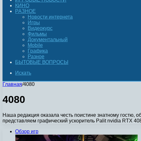
КИНО
РАЗНОЕ
Новости интернета
Игры
Видеокурс
Фильмы
Документальный
Mobile
Графика
Разное
БЫТОВЫЕ ВОПРОСЫ
Искать
Главная
/
4080
4080
Наша редакция оказала честь поистине знатному гостю,
представляем графический ускоритель Palit nvidia RTX 4
Обзор игр