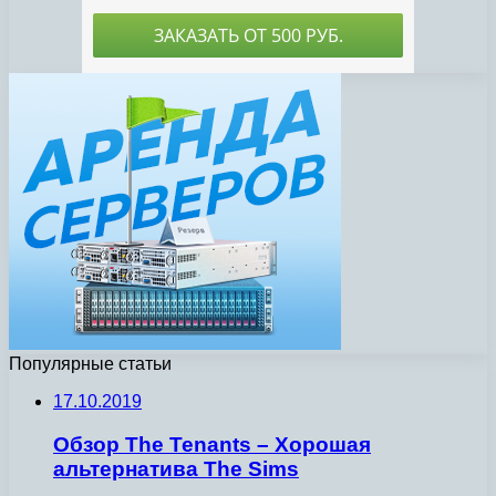
Популярные статьи
17.10.2019
Обзор The Tenants – Хорошая
альтернатива The Sims