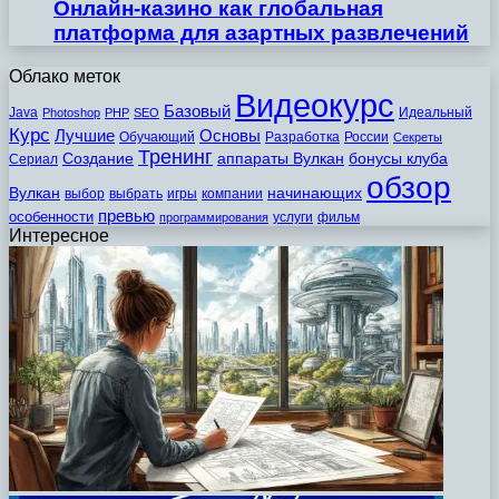
Онлайн-казино как глобальная
платформа для азартных развлечений
Облако меток
Видеокурс
Базовый
Java
Идеальный
Photoshop
PHP
SEO
Курс
Лучшие
Основы
Обучающий
Разработка
России
Секреты
Тренинг
Создание
аппараты Вулкан
бонусы клуба
Сериал
обзор
Вулкан
начинающих
выбор
выбрать
игры
компании
превью
особенности
услуги
фильм
программирования
Интересное