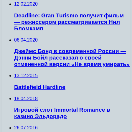
12.02.2020
Deadline: Gran Turismo получит фильм
— режиссером рассматривается Нил
Бломкамп
06.04.2020
Джеймс Бонд в современной России —
Дэнни Бойл рассказал о своей
отмененной версии «Не время умирать»
13.12.2015
Battlefield Hardline
18.04.2018
Игровой слот Immortal Romance в
казино Эльдорадо
26.07.2016