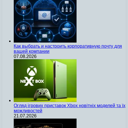
Как выбрать и настроить корпоративную почту для
вашей компании
07.08.2026
Огляд ігрових приставок Xbox новітніх моделей та їх
можливостей
21.07.2026