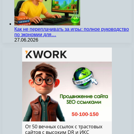
Как не переплачивать за игры: полное руководство
по экономии для…
27.06.2026