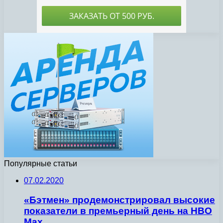
Популярные статьи
07.02.2020
«Бэтмен» продемонстрировал высокие
показатели в премьерный день на HBO
Max