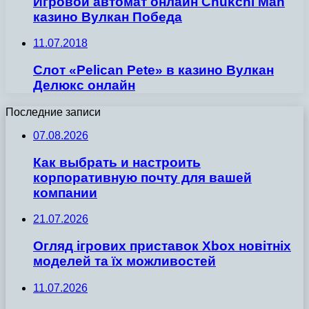
Игровой автомат онлайн Chukchi Man
казино Вулкан Победа
11.07.2018
Слот «Pelican Pete» в казино Вулкан
Делюкс онлайн
Последние записи
07.08.2026
Как выбрать и настроить
корпоративную почту для вашей
компании
21.07.2026
Огляд ігрових приставок Xbox новітніх
моделей та їх можливостей
11.07.2026