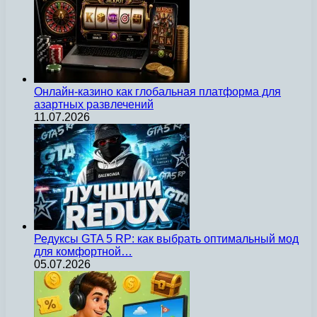
Онлайн-казино как глобальная платформа для
азартных развлечений
11.07.2026
Редуксы GTA 5 RP: как выбрать оптимальный мод
для комфортной…
05.07.2026