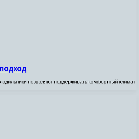
 подход
олодильники позволяют поддерживать комфортный климат