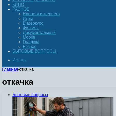
КИНО
РАЗНОЕ
Новости интернета
Игры
Видеокурс
Фильмы
Документальный
Mobile
Графика
Разное
БЫТОВЫЕ ВОПРОСЫ
Искать
Главная
/
откачка
откачка
Бытовые вопросы