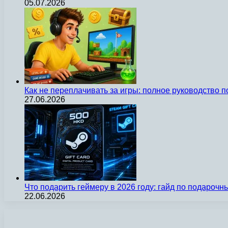
05.07.2026
Как не переплачивать за игры: полное руководство 
27.06.2026
Что подарить геймеру в 2026 году: гайд по подароч
22.06.2026