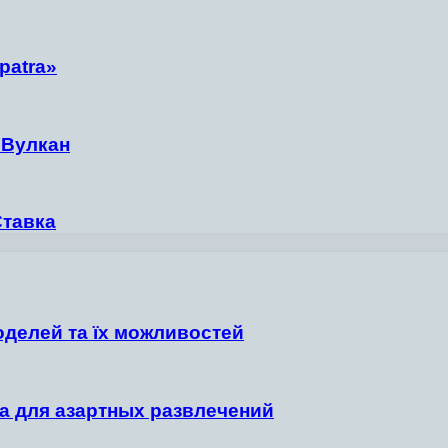
patra»
 Вулкан
Ставка
оделей та їх можливостей
а для азартных развлечений