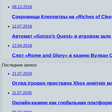
08.12.2018
Сокровища Клеопатры на «Riches of Cleo
12.07.2018
Автомат «Gonzo’s Quest» в игровом зале
12.04.2018
Слот «Rome and Glory» в казино Вулкан 
Последние записи
21.07.2026
Огляд ігрових приставок Xbox новітніх м
11.07.2026
Онлайн-казино как глобальная платформ