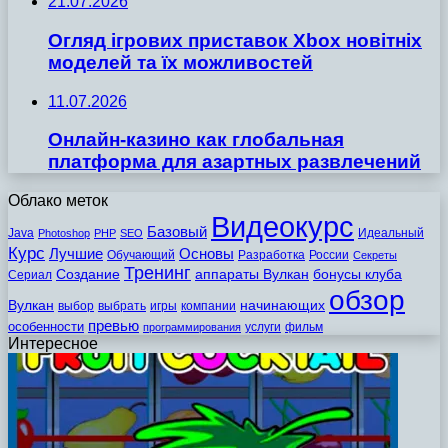
21.07.2026
Огляд ігрових приставок Xbox новітніх
моделей та їх можливостей
11.07.2026
Онлайн-казино как глобальная
платформа для азартных развлечений
Облако меток
Видеокурс
Базовый
Java
Идеальный
Photoshop
PHP
SEO
Курс
Лучшие
Основы
Обучающий
Разработка
России
Секреты
Тренинг
Создание
аппараты Вулкан
бонусы клуба
Сериал
обзор
Вулкан
начинающих
выбор
выбрать
игры
компании
превью
особенности
услуги
фильм
программирования
Интересное