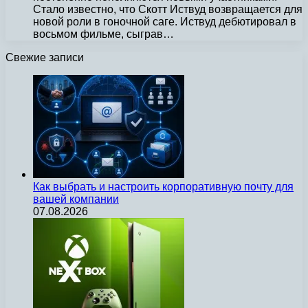
Стало известно, что Скотт Иствуд возвращается для
новой роли в гоночной саге. Иствуд дебютировал в
восьмом фильме, сыграв…
Свежие записи
Как выбрать и настроить корпоративную почту для
вашей компании
07.08.2026