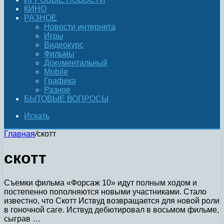
КИНО
РАЗНОЕ
Новости интернета
Игры
Видеокурс
Фильмы
Документальный
Mobile
Графика
Разное
БЫТОВЫЕ ВОПРОСЫ
Искать
Главная
/
скотт
скотт
Съемки фильма «Форсаж 10» идут полным ходом и
постепенно пополняются новыми участниками. Стало
известно, что Скотт Иствуд возвращается для новой роли
в гоночной саге. Иствуд дебютировал в восьмом фильме,
сыграв …