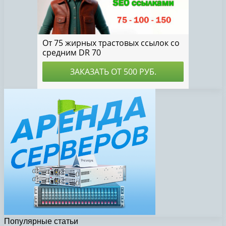
Популярные статьи