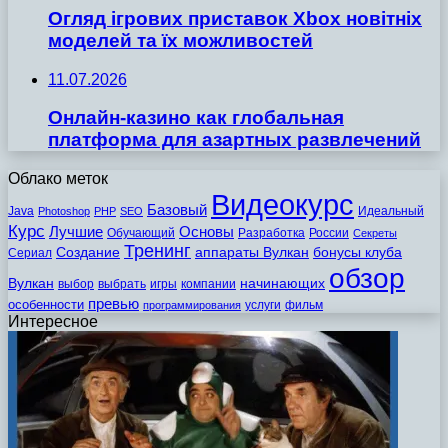
Огляд ігрових приставок Xbox новітніх
моделей та їх можливостей
11.07.2026
Онлайн-казино как глобальная
платформа для азартных развлечений
Облако меток
Видеокурс
Базовый
Java
Идеальный
Photoshop
PHP
SEO
Курс
Лучшие
Основы
Обучающий
Разработка
России
Секреты
Тренинг
Создание
аппараты Вулкан
бонусы клуба
Сериал
обзор
Вулкан
начинающих
выбор
выбрать
игры
компании
превью
особенности
услуги
фильм
программирования
Интересное