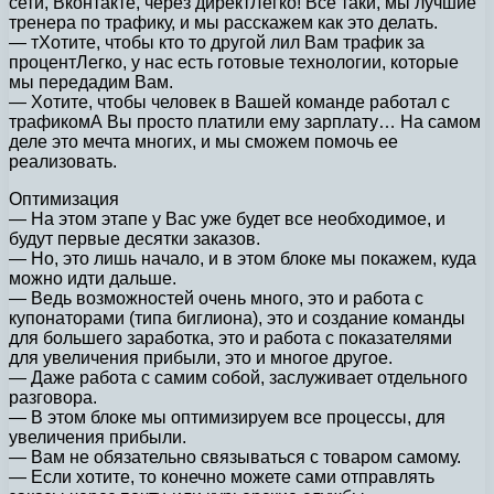
сети, Вконтакте, через директЛегко! Все таки, мы лучшие
тренера по трафику, и мы расскажем как это делать.
— тХотите, чтобы кто то другой лил Вам трафик за
процентЛегко, у нас есть готовые технологии, которые
мы передадим Вам.
— Хотите, чтобы человек в Вашей команде работал с
трафикомА Вы просто платили ему зарплату… На самом
деле это мечта многих, и мы сможем помочь ее
реализовать.
Оптимизация
— На этом этапе у Вас уже будет все необходимое, и
будут первые десятки заказов.
— Но, это лишь начало, и в этом блоке мы покажем, куда
можно идти дальше.
— Ведь возможностей очень много, это и работа с
купонаторами (типа биглиона), это и создание команды
для большего заработка, это и работа с показателями
для увеличения прибыли, это и многое другое.
— Даже работа с самим собой, заслуживает отдельного
разговора.
— В этом блоке мы оптимизируем все процессы, для
увеличения прибыли.
— Вам не обязательно связываться с товаром самому.
— Если хотите, то конечно можете сами отправлять