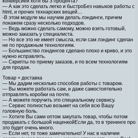
конверсией хотя бы 3 процента?
— А как это сделать легко и быстроБез навыков работы с
html, и прочих технарских вещей…
-В этом модуле мы научим делать лэндинги, причем
покажем сразу несколько подходов.
— Ведь можно сделать самому, можно взять готовый,
можно заказать у специалиста.
— Но все это не имеет смысла, если сам лэндинг сделан
не по продажным технологиям.
— Большинство лэндингов сделано плохо и криво, и это
нужно исправлять.
— Скрипты по приему заказов, и по всем технологиям
для продаж.
Товар + доставка
— Мы дадим несколько способов работы с товаром.
— Вы можете работать сам, и даже самостоятельно
отправлять коробки на почте.
— А можете поручить это специальному сервису.
— Сервис полностью возьмет на себя всю Вашу
головную боль.
— Хотите Вы сами оптом закупать товар, чтобы потом
продавать с большой наценкойЕсли да, то в тренинге про
это будет очень много.
— Если нет, то тоже замечательно! У нас в наличии