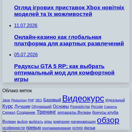
Огляд ігрових приставок Xbox новітніх
моделей та їх можливостей
11.07.2026
Онлайн-казино как глобальная
платформа для азартных развлечений
05.07.2026
Редуксы GTA 5 RP: как выбрать
оптимальный мод для комфортной
игры
Облако меток
Видеокурс
Базовый
Java
Идеальный
Photoshop
PHP
SEO
Курс
Лучшие
Основы
Обучающий
Разработка
России
Секреты
Тренинг
Создание
аппараты Вулкан
бонусы клуба
Сериал
обзор
Вулкан
начинающих
выбор
выбрать
игры
компании
превью
особенности
услуги
фильм
программирования