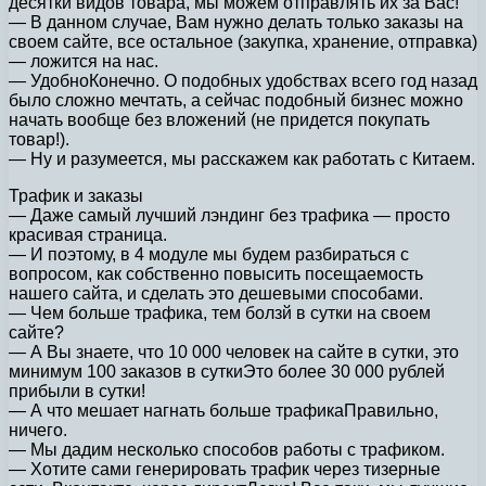
десятки видов товара, мы можем отправлять их за Вас!
— В данном случае, Вам нужно делать только заказы на
своем сайте, все остальное (закупка, хранение, отправка)
— ложится на нас.
— УдобноКонечно. О подобных удобствах всего год назад
было сложно мечтать, а сейчас подобный бизнес можно
начать вообще без вложений (не придется покупать
товар!).
— Ну и разумеется, мы расскажем как работать с Китаем.
Трафик и заказы
— Даже самый лучший лэндинг без трафика — просто
красивая страница.
— И поэтому, в 4 модуле мы будем разбираться с
вопросом, как собственно повысить посещаемость
нашего сайта, и сделать это дешевыми способами.
— Чем больше трафика, тем болзй в сутки на своем
сайте?
— А Вы знаете, что 10 000 человек на сайте в сутки, это
минимум 100 заказов в суткиЭто более 30 000 рублей
прибыли в сутки!
— А что мешает нагнать больше трафикаПравильно,
ничего.
— Мы дадим несколько способов работы с трафиком.
— Хотите сами генерировать трафик через тизерные