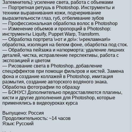
Затемнитель): усиление света, работа с объемами
— Портретная ретушь в Photoshop. Инструменты и
техники выравнивания кожи, подчеркивание
выразительности глаз, губ, отбеливание зубов
— Профессиональная обработка волос в Photoshop
— Изменение объемов и пропорций в Photoshop:
инструменты Liquify, Puppet Warp, Transform.
— Обработка портрета \»от и до\»: \»рекламная\»
обработка, изоляция на белом фоне, обарботка под сток.
— Обработка пейзажа и натюрморта: удаление лишних
деталей, чистка, исправление перспективы, работа с
экспозицией и цветом
— Рисование света в Photoshop, добавление
спецэффектов при помощи фильтров и кистей. Замена
фона и создание коллажей в Photoshop, имитация
размытия, создание авторского водяного знака.
Обработка фотографии по образцу
— БОНУС! Дополнительно предоставляются плагины,
кисти и другие дополнения для Photoshop, которые
применялись в видеоуроках курса
Выпущено: Россия
Продолжительность: ~14 часов
Язык: Русский