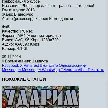
Информация о курсе
Название: Photoshop для фотографов — это легко!
Год выпуска: 2013
Жанр: Видеокурс
Автор (режиссер): Ксения Комендацкая
Файл
Качество: PCRec
Формат: MP4 (+ доп. материалы)
Видео: AVC, 96 Kbps, 1280×720
Аудио: AAC, 93 Kbps
Размер: 4.1 Gb
09.11.2014
0
Время чтения: 1 минута
Facebook
X
Pinterest
Вконтакте
Одноклассники
Messenger
Messenger
WhatsApp
Telegram
Viber
Печатать
ПОХОЖИЕ СТАТЬИ