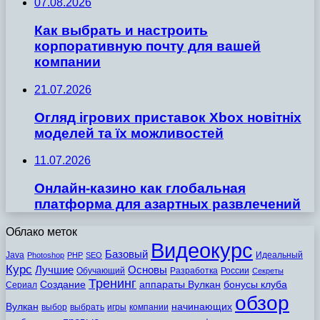
07.08.2026
Как выбрать и настроить
корпоративную почту для вашей
компании
21.07.2026
Огляд ігрових приставок Xbox новітніх
моделей та їх можливостей
11.07.2026
Онлайн-казино как глобальная
платформа для азартных развлечений
Облако меток
Видеокурс
Базовый
Java
Идеальный
Photoshop
PHP
SEO
Курс
Лучшие
Основы
Обучающий
Разработка
России
Секреты
Тренинг
Создание
аппараты Вулкан
бонусы клуба
Сериал
обзор
Вулкан
начинающих
выбор
выбрать
игры
компании