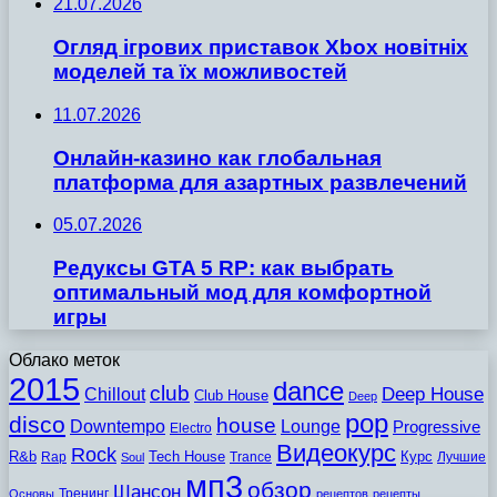
21.07.2026
Огляд ігрових приставок Xbox новітніх
моделей та їх можливостей
11.07.2026
Онлайн-казино как глобальная
платформа для азартных развлечений
05.07.2026
Редуксы GTA 5 RP: как выбрать
оптимальный мод для комфортной
игры
Облако меток
2015
dance
club
Chillout
Deep House
Club House
Deep
pop
disco
house
Downtempo
Lounge
Progressive
Electro
Видеокурс
Rock
R&b
Tech House
Курс
Rap
Trance
Лучшие
Soul
мп3
обзор
Шансон
Тренинг
Основы
рецептов
рецепты