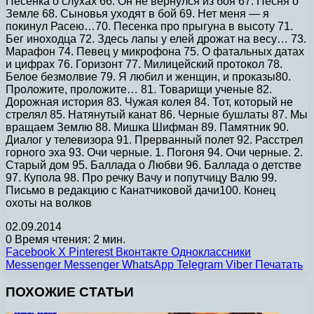
Песенка о слухах 66. Он не вернулся из боя 67. Песня о
Земле 68. Сыновья уходят в бой 69. Нет меня — я
покинул Расею…70. Песенка про прыгуна в высоту 71.
Бег иноходца 72. Здесь лапы у елей дрожат на весу… 73.
Марафон 74. Певец у микрофона 75. О фатальных датах
и цифрах 76. Горизонт 77. Милицейский протокол 78.
Белое безмолвие 79. Я любил и женщин, и проказы80.
Проложите, проложите… 81. Товарищи ученые 82.
Дорожная история 83. Чужая колея 84. Тот, который не
стрелял 85. Натянутый канат 86. Черные бушлаты 87. Мы
вращаем Землю 88. Мишка Шифман 89. Памятник 90.
Диалог у телевизора 91. Прерванный полет 92. Расстрел
горного эха 93. Очи черные. 1. Погоня 94. Очи черные. 2.
Старый дом 95. Баллада о Любви 96. Баллада о детстве
97. Купола 98. Про речку Вачу и попутчицу Валю 99.
Письмо в редакцию с Канатчиковой дачи100. Конец
охоты на волков
02.09.2014
0
Время чтения: 2 мин.
Facebook
X
Pinterest
Вконтакте
Одноклассники
Messenger
Messenger
WhatsApp
Telegram
Viber
Печатать
ПОХОЖИЕ СТАТЬИ