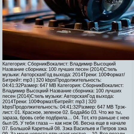
Категория: СборникВокалист: Владимир Высоцкий
Название сборника: 100 лучших песен (2014)Стиль
музыки: АвторскаяГод выхода: 2014Треки: 100Формат/
Битрейт: mp3 | 320 kbpsПродолжительность:
04:41:32Размер: 647 MB Категория: СборникВокалист:
Владимир Высоцкий Название сборника: 100 лучших
песен (2014)Стиль музыки: АвторскаяГод выхода:
2014Треки: 100Формат/Битрейт: mp3 | 320
kbpsПродолжительность: 04:41:32Размер: 647 MB Трэк-
лист: 01. Красное, зеленое 02. Бодайбо 03. Что же ты,
зараза, бровь себе подбрила… 04. Тот, кто раньше с нею
был 05. У тебя глаза — как нож 06. Весна еще в начале
07. Большой Каретный 08. Зэка Васильев и Петров зэка
09. За меня невеста отрыдает честно… 10. Все позади —