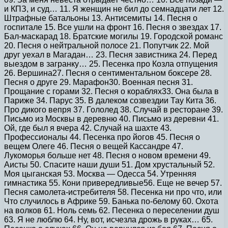
и КПЗ, и суд… 11. Я женщин не бил до семнадцати лет 12.
Штрафные батальоны 13. Антисемиты 14. Песня о
госпитале 15. Все ушли на фронт 16. Песня о звездах 17.
Бал-маскарад 18. Братские могилы 19. Городской романс
20. Песня о нейтральной полосе 21. Попутчик 22. Мой
друг уехал в Магадан… 23. Песня завистника 24. Перед
выездом в загранку… 25. Песенка про Козла отпущения
26. Вершина27. Песня о сентиментальном боксере 28.
Песня о друге 29. Марафон30. Военная песня 31.
Прощание с горами 32. Песня о кораблях33. Она была в
Париже 34. Парус 35. В далеком созвездии Тау Кита 36.
Про дикого вепря 37. Гололед 38. Случай в ресторане 39.
Письмо из Москвы в деревню 40. Письмо из деревни 41.
Ой, где был я вчера 42. Случай на шахте 43.
Профессионалы 44. Песенка про йогов 45. Песня о
вещем Олеге 46. Песня о вещей Кассандре 47.
Лукоморья больше нет 48. Песня о новом времени 49.
Аисты 50. Спасите наши души 51. Дом хрустальный 52.
Моя цыганская 53. Москва — Одесса 54. Утренняя
гимнастика 55. Кони привередливые56. Еще не вечер 57.
Песня самолета-истребителя 58. Песенка ни про что, или
Что случилось в Африке 59. Банька по-белому 60. Охота
на волков 61. Ноль семь 62. Песенка о переселении душ
63. Я не люблю 64. Ну, вот, исчезла дрожь в руках… 65.