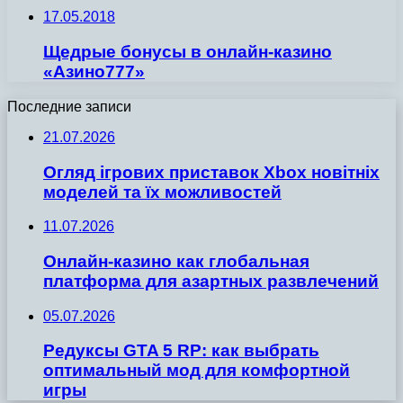
17.05.2018
Щедрые бонусы в онлайн-казино
«Азино777»
Последние записи
21.07.2026
Огляд ігрових приставок Xbox новітніх
моделей та їх можливостей
11.07.2026
Онлайн-казино как глобальная
платформа для азартных развлечений
05.07.2026
Редуксы GTA 5 RP: как выбрать
оптимальный мод для комфортной
игры