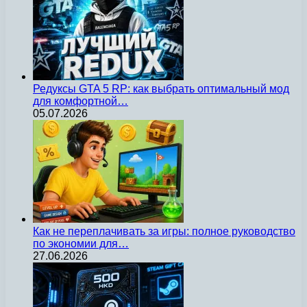
Редуксы GTA 5 RP: как выбрать оптимальный мод
для комфортной…
05.07.2026
Как не переплачивать за игры: полное руководство
по экономии для…
27.06.2026