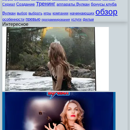
Тренинг
Создание
аппараты Вулкан
бонусы клуба
Сериал
обзор
Вулкан
начинающих
выбор
выбрать
игры
компании
превью
особенности
услуги
фильм
программирования
Интересное