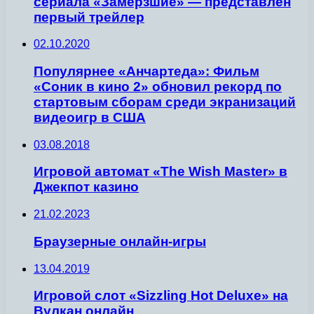
сериала «Замерзшие» — представлен
первый трейлер
02.10.2020
Популярнее «Анчартеда»: Фильм
«Соник в кино 2» обновил рекорд по
стартовым сборам среди экранизаций
видеоигр в США
03.08.2018
Игровой автомат «The Wish Master» в
Джекпот казино
21.02.2023
Браузерные онлайн-игры
13.04.2019
Игровой слот «Sizzling Hot Deluxe» на
Вулкан онлайн