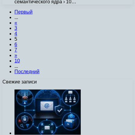
семантического ядра › 10…
Первый
...
«
3
4
5
6
7
»
10
...
Последний
Свежие записи