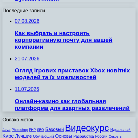
Последние записи
07.08.2026
Как выбрать и настроить
корпоративную почту для вашей
компании
21.07.2026
Огляд ігрових приставок Xbox новітніх
моделей та їх можливостей
11.07.2026
Онлайн-казино как глобальная
платформа для азартных развлечений
Облако меток
Видеокурс
Базовый
Java
Идеальный
Photoshop
PHP
SEO
Курс
Лучшие
Основы
Обучающий
Разработка
России
Секреты