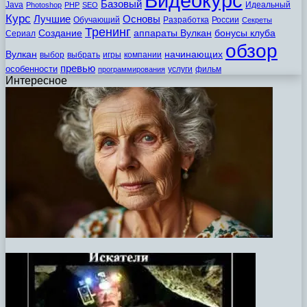
Видеокурс
Базовый
Java
Идеальный
Photoshop
PHP
SEO
Курс
Лучшие
Основы
Обучающий
Разработка
России
Секреты
Тренинг
Создание
аппараты Вулкан
бонусы клуба
Сериал
обзор
Вулкан
начинающих
выбор
выбрать
игры
компании
превью
особенности
услуги
фильм
программирования
Интересное