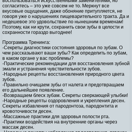
воспользоваться искусственными заменителями, но
согласитесь – это уже совсем не то. Меркнут все
вкусовые ощущения, даже обоняние притупляется, не
говоря уже о нарушениях пищеварительного тракта. Да и
недешевое это удовольствие по нынешним временам!
Поэтому, как ни крути, сохранить свои зубы в целости и
сохранности гораздо выгоднее!
Программа Тренинга:
-Секреты диагностики состояния здоровья по зубам. О
чем рассказывают ваши зубы? Как определить по зубам,
в каком органе у вас проблемы?
-Практические рекомендации для восстановления зубной
эмали и устранения чувствительности зубов.
-Народные рецепты восстановления природного цвета
зубов.
-Правильно очищаем зубы от налета и предотвращаем
его дальнейшее появление.
-Возвращаем блеск зубам. Секреты сверкающей улыбки!
-Народные рецепты оздоровления и укрепления десен.
Секреты избавления от пародонтоза, пародонтита и
кровоточивости десен.
-Массажные практики для здоровья полости рта.
-Практики воздействия на внутренние органы через
массаж десен.