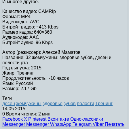
И многое другое.
Качество видео: CAMRip
Формат: MP4
Видеокодек: AVC
Битрейт видео: ~413 Kbps
Размер кадра: 640×360
Аудиокодек: AAC
Битрейт аудио: 96 Kbps
Автор (режиссер): Алексей Маматов
Название: 32 жемчужины: здоровье зубов, десен и
полости рта
Год выпуска: 2015
Жанр: Тренинг
Продолжительность: ~10 часов
Язык: Русский
Размер: 2.17 Gb
Теги
десен
жемчужины
здоровье
зубов
полости
Тренинг
14.05.2015
0
Время чтения: 2 мин.
Facebook
X
Pinterest
Вконтакте
Одноклассники
Messenger
Messenger
WhatsApp
Telegram
Viber
Печатать