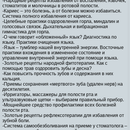
-Народные рецепты избавления от воспаления, язвочек,
стоматитов и молочницы в ротовой полости.
-Кариес – это болезнь, а от болезни можно избавиться.
Система полного избавления от кариеса.
-Целебные практики оздоровления горла, миндалин и
голосовых связок. Дыхательная и вибрационная
гимнастика для горла.
-О чем говорит «обложенный» язык? Диагностика по
языку. Практики очищения языка.
-Язык – тумблер нашей внутренней энергии. Восточные
практики вхождения в измененное состояние и
управление внутренней энергией при помощи языка.
-Золотые рецепты народной фитотерапии. Как с
помощью трав оздоровить зубы и десна?
-Как повысить прочность зубов и содержания в них
кальция.
-Приемы сохранения «мертвого» зуба (удален нерв) на
десятилетия.
-Ирригаторы, массажеры для полости рта и
ультразвуковые щетки – выбираем правильный прибор.
-Мощнейшее средство профилактики всех болезней
полости рта.
-Золотые рецепты рефлексотерапии для избавления от
зубной боли.
-Система самообезболивания на приеме у стоматолога –