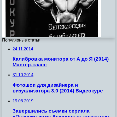
Популярные статьи
24.11.2014
Калибровка монитора от А до Я (2014)
Мастер-класс
31.10.2014
Фотошоп для дизайнера и
визуализатора 3.0 (2014) Видеокурс
19.08.2019
Завершились съемки сериала
«Падение дома Ашеров» от создателя