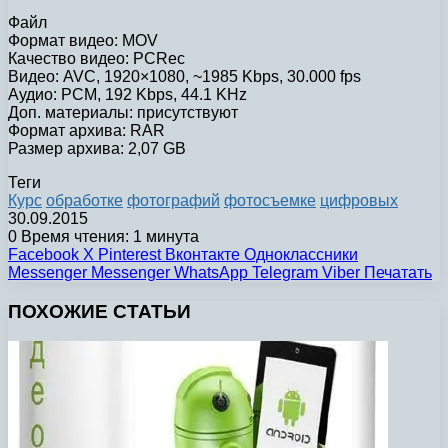
Файл
Формат видео: MOV
Качество видео: PCRec
Видео: AVC, 1920×1080, ~1985 Kbps, 30.000 fps
Аудио: PCM, 192 Kbps, 44.1 KHz
Доп. материалы: присутствуют
Формат архива: RAR
Размер архива: 2,07 GB
Теги
Курс
обработке
фотографий
фотосъемке
цифровых
30.09.2015
0
Время чтения: 1 минута
Facebook
X
Pinterest
Вконтакте
Одноклассники
Messenger
Messenger
WhatsApp
Telegram
Viber
Печатать
ПОХОЖИЕ СТАТЬИ