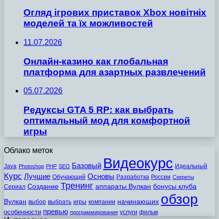
Огляд ігрових приставок Xbox новітніх
моделей та їх можливостей
11.07.2026
Онлайн-казино как глобальная
платформа для азартных развлечений
05.07.2026
Редуксы GTA 5 RP: как выбрать
оптимальный мод для комфортной
игры
Облако меток
Видеокурс
Базовый
Java
Идеальный
Photoshop
PHP
SEO
Курс
Лучшие
Основы
Обучающий
Разработка
России
Секреты
Тренинг
Создание
аппараты Вулкан
бонусы клуба
Сериал
обзор
Вулкан
начинающих
выбор
выбрать
игры
компании
превью
особенности
услуги
фильм
программирования