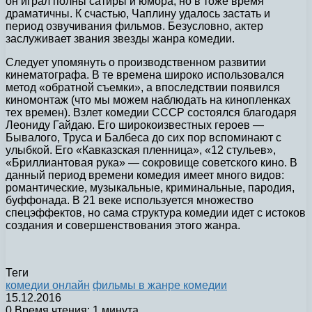
он играл полны сатиры и юмора, но в тоже время
драматичны. К счастью, Чаплину удалось застать и
период озвучивания фильмов. Безусловно, актер
заслуживает звания звезды жанра комедии.
Следует упомянуть о производственном развитии
кинематографа. В те времена широко использовался
метод «обратной съемки», а впоследствии появился
киномонтаж (что мы можем наблюдать на кинопленках
тех времен). Взлет комедии СССР состоялся благодаря
Леониду Гайдаю. Его широкоизвестных героев —
Бывалого, Труса и Балбеса до сих пор вспоминают с
улыбкой. Его «Кавказская пленница», «12 стульев»,
«Бриллиантовая рука» — сокровище советского кино. В
данный период времени комедия имеет много видов:
романтические, музыкальные, криминальные, пародия,
буффонада. В 21 веке используется множество
спецэффектов, но сама структура комедии идет с истоков
создания и совершенствования этого жанра.
Теги
комедии онлайн
фильмы в жанре комедии
15.12.2016
0
Время чтения: 1 минута