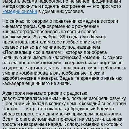
выбрать весьма недорогой, но не менее продуктивный
метод отдохнуть и поднять настроение — это просмотр
комедии онлайн
в домашних условия.
Но сейчас поговорим о появлении комедии в истории
кинематографа. Одновременно с рождением
кинематографа появилась на свет и первая
кинокомедия. 25 декабря 1895 года Луи Люмьер
презентовал зрителям свое изобретение и, по
совместительству, миниатюру под названием
«Поливальщик со шлангом», которая приобрела
большую значимость в классической комедии. С самого
начала появления комедии, актерами были спортсмены
и цирковые артисты, так как для роли в кино требовалось
умение комбинировать разнообразные трюки и
акробатические маневры. Ведь в те времена о навыках
каскадера еще ничего не знали.
Аудитория кинематографии с радостью
довольствовалась немым кино, пока не изобрели озвучку.
Неоценимый вклад в копилку немых комедий внес Чарли
Чаплин — мэтр этого жанра. Добродушный бродяга,
образ которого стал для многих примером подражания.
Всем, кто его вспоминает приходят на ум усики, шляпка,
трость и невзрачный наряд. К слову, комедии в которых