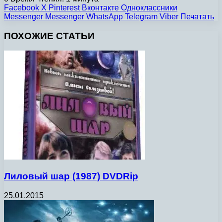
Facebook
X
Pinterest
Вконтакте
Одноклассники
Messenger
Messenger
WhatsApp
Telegram
Viber
Печатать
ПОХОЖИЕ СТАТЬИ
Лиловый шар (1987) DVDRip
25.01.2015