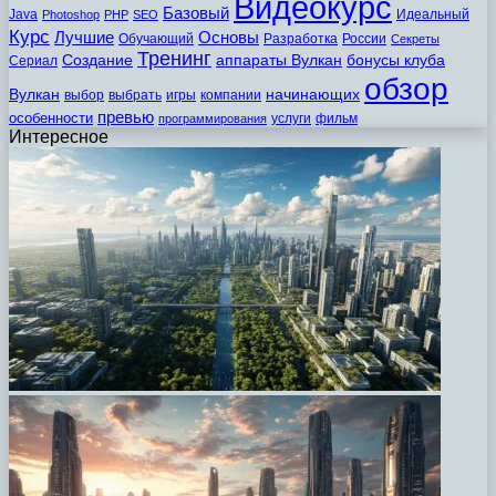
Видеокурс
Базовый
Java
Идеальный
Photoshop
PHP
SEO
Курс
Лучшие
Основы
Обучающий
Разработка
России
Секреты
Тренинг
Создание
аппараты Вулкан
бонусы клуба
Сериал
обзор
Вулкан
начинающих
выбор
выбрать
игры
компании
превью
особенности
услуги
фильм
программирования
Интересное