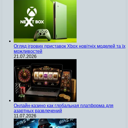
Огляд ігрових приставок Xbox новітніх моделей та їх
можливостей
21.07.2026
Онлайн-казино как глобальная платформа для
азартных развлечений
11.07.2026