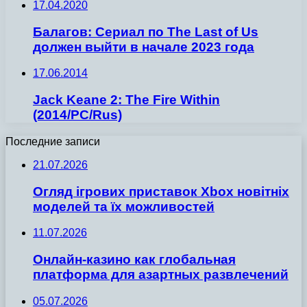
17.04.2020
Балагов: Сериал по The Last of Us
должен выйти в начале 2023 года
17.06.2014
Jack Keane 2: The Fire Within
(2014/PC/Rus)
Последние записи
21.07.2026
Огляд ігрових приставок Xbox новітніх
моделей та їх можливостей
11.07.2026
Онлайн-казино как глобальная
платформа для азартных развлечений
05.07.2026