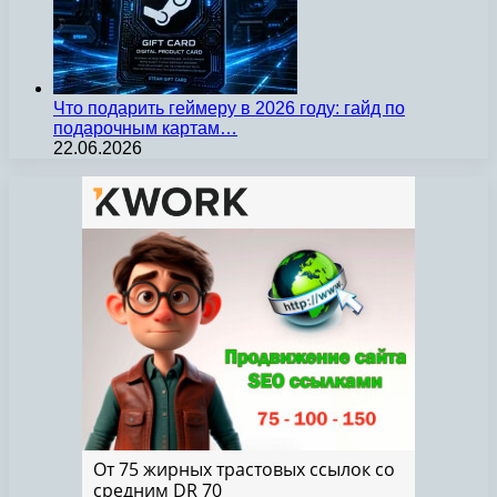
Что подарить геймеру в 2026 году: гайд по
подарочным картам…
22.06.2026