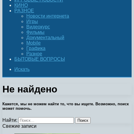
КИНО
РАЗНОЕ
Новости интернета
Игры
Видеокурс
Фильмы
Документальный
Mobile
Графика
Разное
БЫТОВЫЕ ВОПРОСЫ
Искать
Не найдено
Кажется, мы не можем найти то, что вы ищете. Возможно, поиск
может помочь.
Найти:
Свежие записи