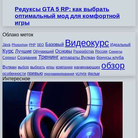
Редуксы GTA 5 RP: как выбрать
оптимальный мод для комфортной
игры
Облако меток
Видеокурс
Базовый
Java
Идеальный
Photoshop
PHP
SEO
Курс
Лучшие
Основы
Обучающий
Разработка
России
Секреты
Тренинг
Создание
аппараты Вулкан
бонусы клуба
Сериал
обзор
Вулкан
начинающих
выбор
выбрать
игры
компании
превью
особенности
услуги
фильм
программирования
Интересное