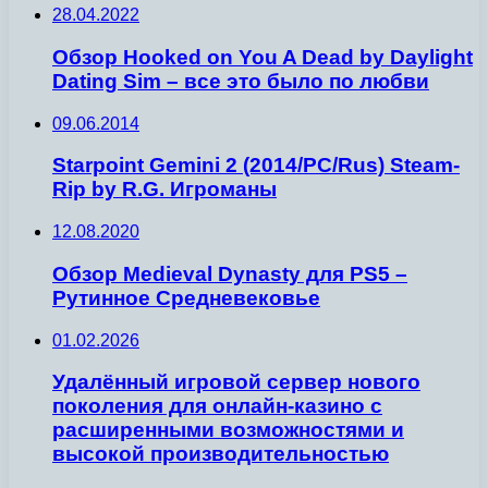
28.04.2022
Обзор Hooked on You A Dead by Daylight
Dating Sim – все это было по любви
09.06.2014
Starpoint Gemini 2 (2014/PC/Rus) Steam-
Rip by R.G. Игроманы
12.08.2020
Обзор Medieval Dynasty для PS5 –
Рутинное Средневековье
01.02.2026
Удалённый игровой сервер нового
поколения для онлайн-казино с
расширенными возможностями и
высокой производительностью