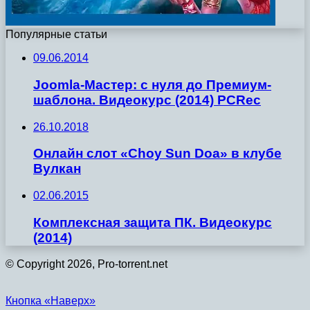
Популярные статьи
09.06.2014
Joomla-Мастер: с нуля до Премиум-
шаблона. Видеокурс (2014) PCRec
26.10.2018
Онлайн слот «Choy Sun Doa» в клубе
Вулкан
02.06.2015
Комплексная защита ПК. Видеокурс
(2014)
© Copyright 2026, Pro-torrent.net
Кнопка «Наверх»