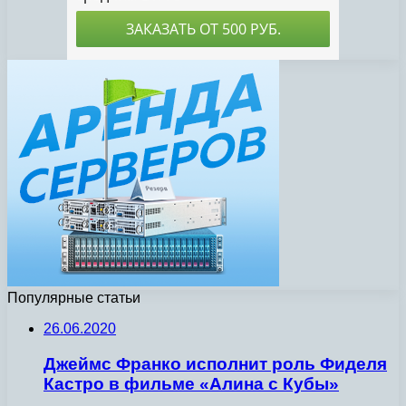
Популярные статьи
26.06.2020
Джеймс Франко исполнит роль Фиделя
Кастро в фильме «Алина с Кубы»