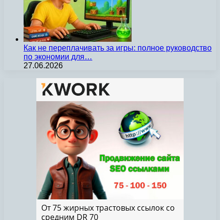
Как не переплачивать за игры: полное руководство
по экономии для…
27.06.2026