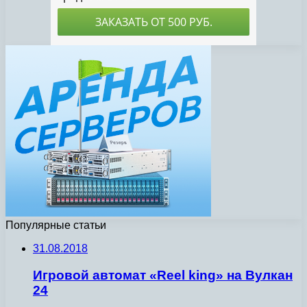
Популярные статьи
31.08.2018
Игровой автомат «Reel king» на Вулкан
24