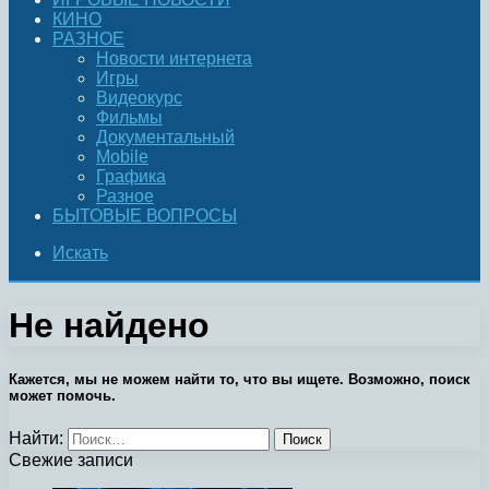
КИНО
РАЗНОЕ
Новости интернета
Игры
Видеокурс
Фильмы
Документальный
Mobile
Графика
Разное
БЫТОВЫЕ ВОПРОСЫ
Искать
Не найдено
Кажется, мы не можем найти то, что вы ищете. Возможно, поиск
может помочь.
Найти:
Свежие записи