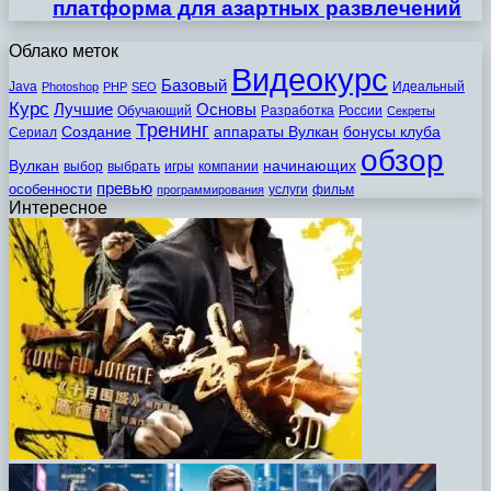
платформа для азартных развлечений
Облако меток
Видеокурс
Базовый
Java
Идеальный
Photoshop
PHP
SEO
Курс
Лучшие
Основы
Обучающий
Разработка
России
Секреты
Тренинг
Создание
аппараты Вулкан
бонусы клуба
Сериал
обзор
Вулкан
начинающих
выбор
выбрать
игры
компании
превью
особенности
услуги
фильм
программирования
Интересное