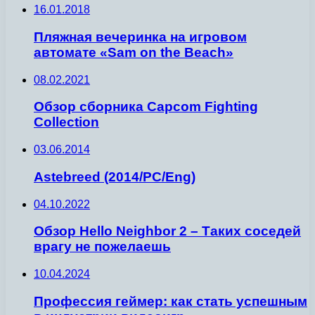
16.01.2018
Пляжная вечеринка на игровом
автомате «Sam on the Beach»
08.02.2021
Обзор сборника Capcom Fighting
Collection
03.06.2014
Astebreed (2014/PC/Eng)
04.10.2022
Обзор Hello Neighbor 2 – Таких соседей
врагу не пожелаешь
10.04.2024
Профессия геймер: как стать успешным