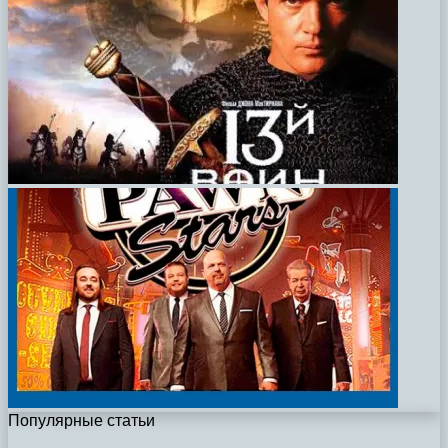
Популярные статьи