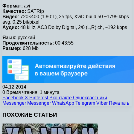
Формат:
avi
Качество:
SATRip
Видео:
720×400 (1.80:1), 25 fps, XviD build 50 ~1799 kbps
avg, 0.25 bit/pixel
Аудио:
48 kHz, AC3 Dolby Digital, 2/0 (L,R) ch, ~192 kbps
Язык:
русский
Продолжительность:
00:43:55
Размер:
628 Mb
04.12.2014
0
Время чтения: 1 минута
Facebook
X
Pinterest
Вконтакте
Одноклассники
Messenger
Messenger
WhatsApp
Telegram
Viber
Печатать
ПОХОЖИЕ СТАТЬИ