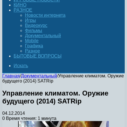
КИНО
РАЗНОЕ
Новости интернета
Игры
Видеокурс
Фильмы
Документальный
Mobile
Графика
Разное
БЫТОВЫЕ ВОПРОСЫ
Искать
Главная
/
Документальный
/
Управление климатом. Оружие
будущего (2014) SATRip
Управление климатом. Оружие
будущего (2014) SATRip
04.12.2014
0
Время чтения: 1 минута