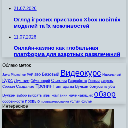
21.07.2026
Огляд ігрових приставок Xbox новітніх
моделей та їх можливостей
11.07.2026
Онлайн-казино как глобальная
платформа для азартных развлечений
Облако меток
Видеокурс
Базовый
Java
Идеальный
Photoshop
PHP
SEO
Курс
Лучшие
Основы
Обучающий
Разработка
России
Секреты
Тренинг
Создание
аппараты Вулкан
бонусы клуба
Сериал
обзор
Вулкан
начинающих
выбор
выбрать
игры
компании
превью
особенности
услуги
фильм
программирования
Интересное