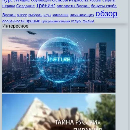
Обучающий
Разработка
России
Секреты
Тренинг
Создание
аппараты Вулкан
бонусы клуба
Сериал
обзор
Вулкан
начинающих
выбор
выбрать
игры
компании
превью
особенности
услуги
фильм
программирования
Интересное