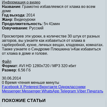
Информация о видео
Название
: Грамотно избавляемся от хлама во всем
доме
Год выхода
: 2014
Жанр
: Видеоуроки
Продолжительность
: 5ч 41мин
Озвучивание
: Русский
Просмотрев эти уроки, в количестве 30 штук от разных
авторов, вы узнаете как избавиться от хлама в
гарберобной, кухне, личных вещах, кладовках, комнатах.
Также узнаете о Синдроме Плюшкина \»Как избавиться
от хлама в доме и голове.
Файл
Формат
: AVI HD 1280х720 / MP3 320 кбит
Размер
: 6.56 Гб
30.06.2014
0
Время чтения меньше минуты
Facebook
X
Pinterest
Вконтакте
Одноклассники
Messenger
Messenger
WhatsApp
Telegram
Viber
Печатать
ПОХОЖИЕ СТАТЬИ