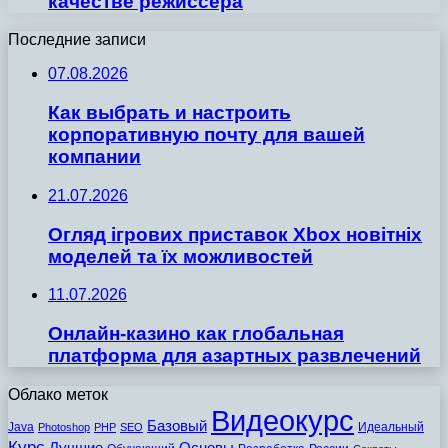
качестве режиссера
Последние записи
07.08.2026
Как выбрать и настроить
корпоративную почту для вашей
компании
21.07.2026
Огляд ігрових приставок Xbox новітніх
моделей та їх можливостей
11.07.2026
Онлайн-казино как глобальная
платформа для азартных развлечений
Облако меток
Видеокурс
Базовый
Java
Идеальный
Photoshop
PHP
SEO
Курс
Лучшие
Основы