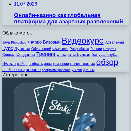
11.07.2026
Онлайн-казино как глобальная
платформа для азартных развлечений
Облако меток
Видеокурс
Базовый
Java
Идеальный
Photoshop
PHP
SEO
Курс
Лучшие
Основы
Обучающий
Разработка
России
Секреты
Тренинг
Создание
аппараты Вулкан
бонусы клуба
Сериал
обзор
Вулкан
начинающих
выбор
выбрать
игры
компании
превью
особенности
услуги
фильм
программирования
Интересное