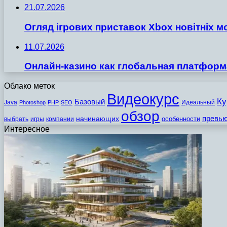
21.07.2026
Огляд ігрових приставок Xbox новітніх м
11.07.2026
Онлайн-казино как глобальная платформ
Облако меток
Видеокурс
Ку
Базовый
Java
Идеальный
Photoshop
PHP
SEO
обзор
превь
начинающих
особенности
выбрать
игры
компании
Интересное