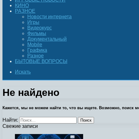
КИНО
РАЗНОЕ
Новости интернета
Игры
Видеокурс
Фильмы
Документальный
Mobile
Графика
Разное
БЫТОВЫЕ ВОПРОСЫ
Искать
Не найдено
Кажется, мы не можем найти то, что вы ищете. Возможно, поиск м
Найти:
Свежие записи