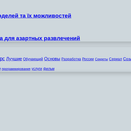
оделей та їх можливостей
а для азартных развлечений
рс
Лучшие
Основы
Соз
Обучающий
Разработка
России
Сериал
Секреты
ю
услуги
фильм
программирования