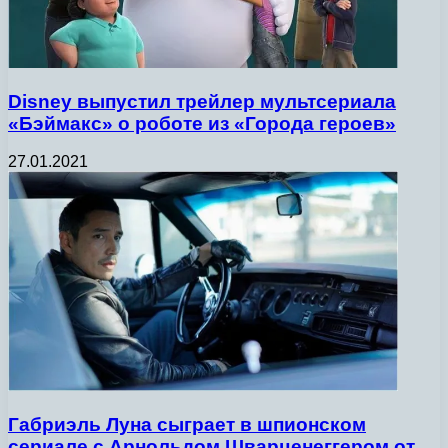
Disney выпустил трейлер мультсериала
«Бэймакс» о роботе из «Города героев»
27.01.2021
Габриэль Луна сыграет в шпионском
сериале с Арнольдом Шварценеггером от