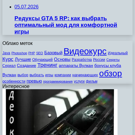
05.07.2026
Редуксы GTA 5 RP: как выбрать
оптимальный мод для комфортной
игры
Облако меток
Видеокурс
Базовый
Java
Идеальный
Photoshop
PHP
SEO
Курс
Лучшие
Основы
Обучающий
Разработка
России
Секреты
Тренинг
Создание
аппараты Вулкан
бонусы клуба
Сериал
обзор
Вулкан
начинающих
выбор
выбрать
игры
компании
превью
особенности
услуги
фильм
программирования
Интересное