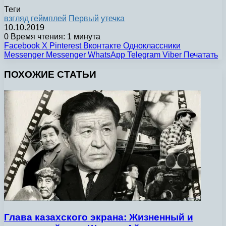
Теги
взгляд
геймплей
Первый
утечка
10.10.2019
0
Время чтения: 1 минута
Facebook
X
Pinterest
Вконтакте
Одноклассники
Messenger
Messenger
WhatsApp
Telegram
Viber
Печатать
ПОХОЖИЕ СТАТЬИ
Глава казахского экрана: Жизненный и