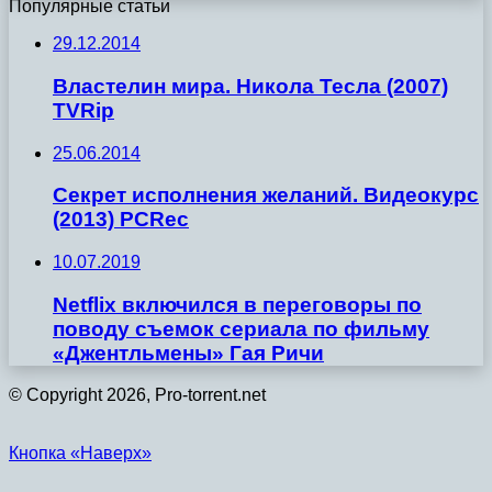
Популярные статьи
29.12.2014
Властелин мира. Никола Тесла (2007)
TVRip
25.06.2014
Секрет исполнения желаний. Видеокурс
(2013) PCRec
10.07.2019
Netflix включился в переговоры по
поводу съемок сериала по фильму
«Джентльмены» Гая Ричи
© Copyright 2026, Pro-torrent.net
Кнопка «Наверх»