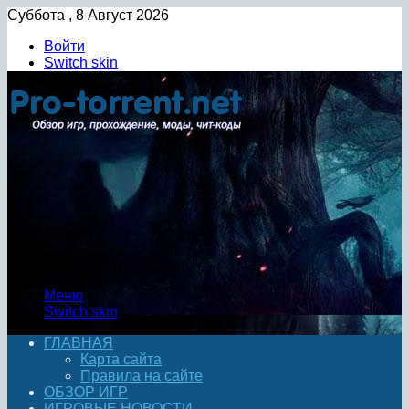
Суббота , 8 Август 2026
Войти
Switch skin
Меню
Switch skin
ГЛАВНАЯ
Карта сайта
Правила на сайте
ОБЗОР ИГР
ИГРОВЫЕ НОВОСТИ