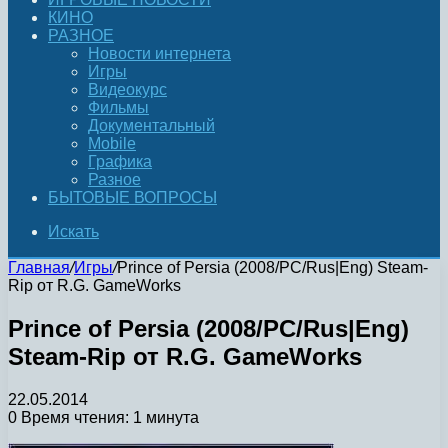
КИНО
РАЗНОЕ
Новости интернета
Игры
Видеокурс
Фильмы
Документальный
Mobile
Графика
Разное
БЫТОВЫЕ ВОПРОСЫ
Искать
Главная
/
Игры
/
Prince of Persia (2008/PC/Rus|Eng) Steam-
Rip от R.G. GameWorks
Prince of Persia (2008/PC/Rus|Eng)
Steam-Rip от R.G. GameWorks
22.05.2014
0
Время чтения: 1 минута