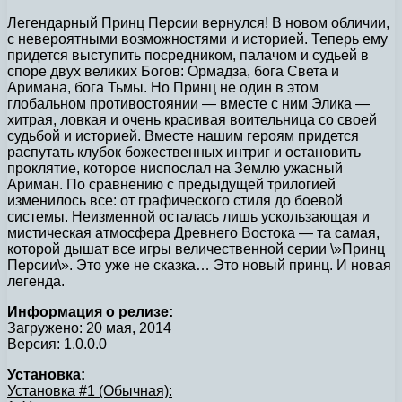
Легендарный Принц Персии вернулся! В новом обличии,
с невероятными возможностями и историей. Теперь ему
придется выступить посредником, палачом и судьей в
споре двух великих Богов: Ормадза, бога Света и
Аримана, бога Тьмы. Но Принц не один в этом
глобальном противостоянии — вместе с ним Элика —
хитрая, ловкая и очень красивая воительница со своей
судьбой и историей. Вместе нашим героям придется
распутать клубок божественных интриг и остановить
проклятие, которое ниспослал на Землю ужасный
Ариман. По сравнению с предыдущей трилогией
изменилось все: от графического стиля до боевой
системы. Неизменной осталась лишь ускользающая и
мистическая атмосфера Древнего Востока — та самая,
которой дышат все игры величественной серии \»Принц
Персии\». Это уже не сказка… Это новый принц. И новая
легенда.
Информация о релизе:
Загружено: 20 мая, 2014
Версия: 1.0.0.0
Установка:
Установка #1 (Обычная):