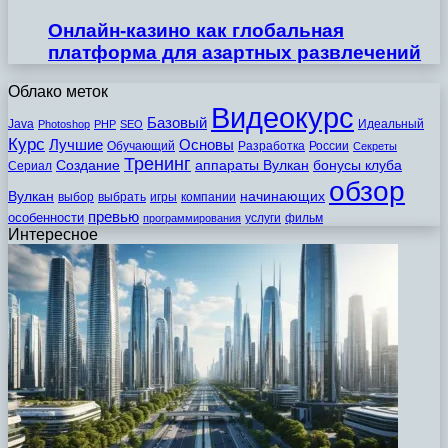
Онлайн-казино как глобальная
платформа для азартных развлечений
Облако меток
Видеокурс
Базовый
Java
Идеальный
Photoshop
PHP
SEO
Курс
Лучшие
Основы
Обучающий
Разработка
России
Секреты
Тренинг
Создание
аппараты Вулкан
бонусы клуба
Сериал
обзор
Вулкан
начинающих
выбор
выбрать
игры
компании
превью
особенности
услуги
фильм
программирования
Интересное