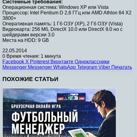
Системные требования:
Операционная система: Windows XP или Vista
Процессор: Intel Pentium D 2,6 ГГц или AMD Athlon 64 X2
3800+
Оперативная память: 1 Гб ОЗУ (XP), 2 Гб ОЗУ (Vista)
Видеокарта: 256 Мб, DirectX 10.0 или DirectX 9.0 но с
шейдерами версии 3.0
Места на HDD: 9 GB
22.05.2014
0
Время чтения: 1 минута
Facebook
X
Pinterest
Вконтакте
Одноклассники
Messenger
Messenger
WhatsApp
Telegram
Viber
Печатать
ПОХОЖИЕ СТАТЬИ