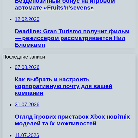
Бездепозитный бонус на игровом
автомате «Fruits’n’sevens»
12.02.2020
Deadline: Gran Turismo получит фильм
— режиссером рассматривается Нил
Бломкамп
Последние записи
07.08.2026
Как выбрать и настроить
корпоративную почту для вашей
компании
21.07.2026
Огляд ігрових приставок Xbox новітніх
моделей та їх можливостей
11.07.2026