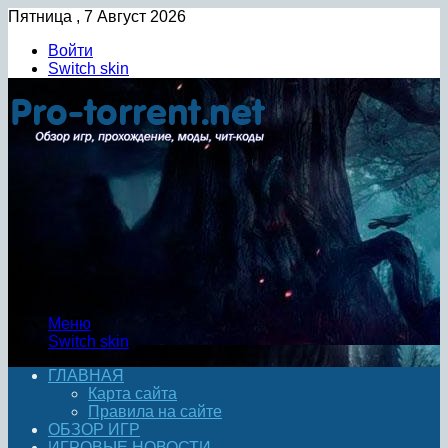
Пятница , 7 Август 2026
Войти
Switch skin
Меню
Switch skin
ГЛАВНАЯ
Карта сайта
Правила на сайте
ОБЗОР ИГР
ИГРОВЫЕ НОВОСТИ