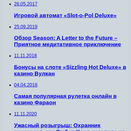
26.05.2017
Игровой автомат «Slot-o-Pol Deluxe»
25.09.2019
Обзор Season: A Letter to the Future –
Приятное медитативное приключение
11.11.2018
Бонусы на слоте «Sizzling Hot Deluxe» в
казино Вулкан
04.04.2018
Самая популярная рулетка онлайн в
казино Фараон
11.11.2020
Ужасный розыгрыш: Охранник