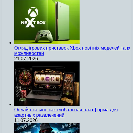
Огляд ігрових приставок Xbox новітніх моделей та їх
можливостей
21.07.2026
Онлайн-казино как глобальная платформа для
азартных развлечений
11.07.2026