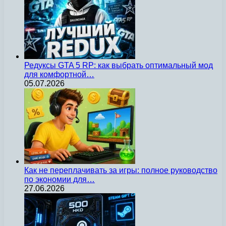
Редуксы GTA 5 RP: как выбрать оптимальный мод
для комфортной…
05.07.2026
Как не переплачивать за игры: полное руководство
по экономии для…
27.06.2026