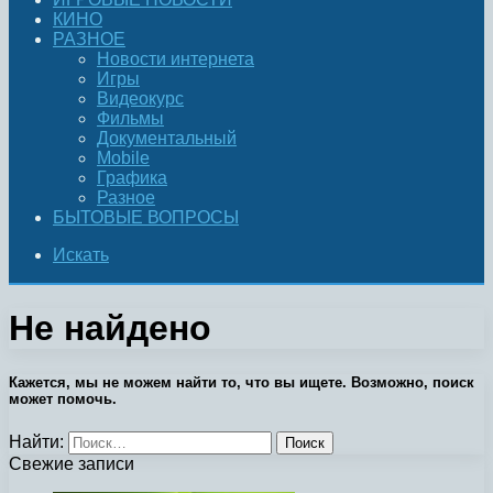
КИНО
РАЗНОЕ
Новости интернета
Игры
Видеокурс
Фильмы
Документальный
Mobile
Графика
Разное
БЫТОВЫЕ ВОПРОСЫ
Искать
Не найдено
Кажется, мы не можем найти то, что вы ищете. Возможно, поиск
может помочь.
Найти:
Свежие записи