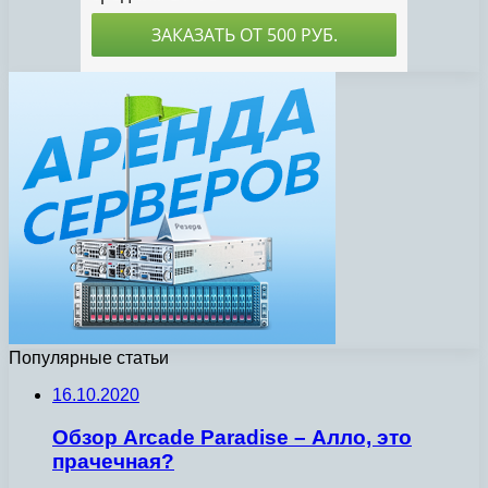
Популярные статьи
16.10.2020
Обзор Arcade Paradise – Алло, это
прачечная?