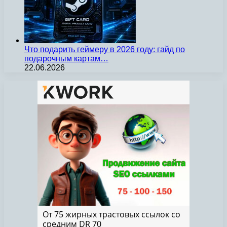
Что подарить геймеру в 2026 году: гайд по
подарочным картам…
22.06.2026