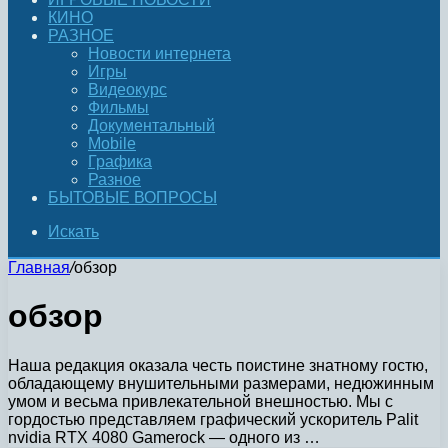
КИНО
РАЗНОЕ
Новости интернета
Игры
Видеокурс
Фильмы
Документальный
Mobile
Графика
Разное
БЫТОВЫЕ ВОПРОСЫ
Искать
Главная
/
обзор
обзор
Наша редакция оказала честь поистине знатному гостю,
обладающему внушительными размерами, недюжинным
умом и весьма привлекательной внешностью. Мы с
гордостью представляем графический ускоритель Palit
nvidia RTX 4080 Gamerock — одного из …