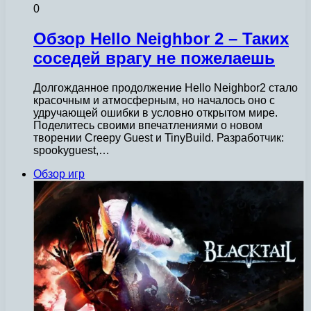
0
Обзор Hello Neighbor 2 – Таких
соседей врагу не пожелаешь
Долгожданное продолжение Hello Neighbor2 стало
красочным и атмосферным, но началось оно с
удручающей ошибки в условно открытом мире.
Поделитесь своими впечатлениями о новом
творении Creepy Guest и TinyBuild. Разработчик:
spookyguest,…
Обзор игр