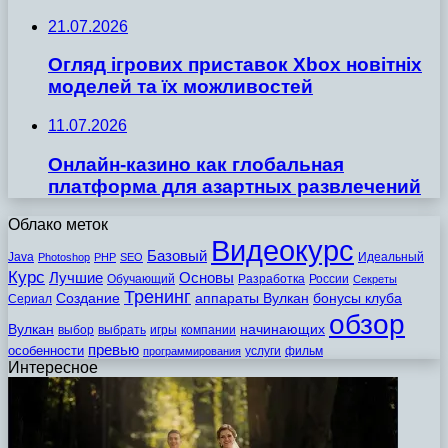
21.07.2026
Огляд ігрових приставок Xbox новітніх
моделей та їх можливостей
11.07.2026
Онлайн-казино как глобальная
платформа для азартных развлечений
Облако меток
Видеокурс
Базовый
Java
Идеальный
Photoshop
PHP
SEO
Курс
Лучшие
Основы
Обучающий
Разработка
России
Секреты
Тренинг
Создание
аппараты Вулкан
бонусы клуба
Сериал
обзор
Вулкан
начинающих
выбор
выбрать
игры
компании
превью
особенности
услуги
фильм
программирования
Интересное