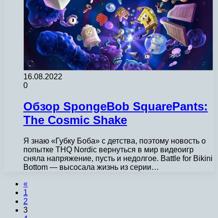
16.08.2022
0
Обзор SpongeBob SquarePants:
The Cosmic Shake
Я знаю «Губку Боба» с детства, поэтому новость о
попытке THQ Nordic вернуться в мир видеоигр
сняла напряжение, пусть и недолгое. Battle for Bikini
Bottom — высосала жизнь из серии…
«
1
2
3